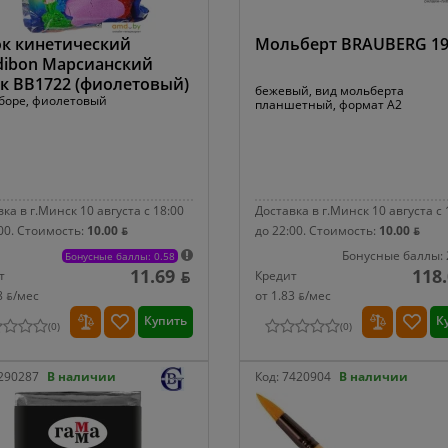
к кинетический
Мольберт BRAUBERG 19
dibon Марсианский
к ВВ1722 (фиолетовый)
бежевый, вид мольберта
аборе, фиолетовый
планшетный, формат A2
ка в г.Минск 10 августа с 18:00
Доставка в г.Минск 10 августа с 
00.
Стоимость:
10.00 ƃ
до 22:00.
Стоимость:
10.00 ƃ
Бонусные баллы: 
Бонусные баллы: 0.58
11.69 ƃ
118.
т
Кредит
8 ƃ/мec
от 1.83 ƃ/мec
Купить
К
(
0
)
(
0
)
290287
В наличии
Код:
7420904
В наличии