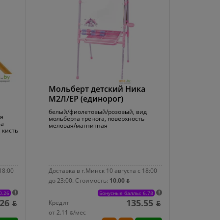
Мольберт детский Ника
М2Л/ЕР (единорог)
белый/фиолетовый/розовый, вид
ля
мольберта тренога, поверхность
са
меловая/магнитная
 кисть
18:00
Доставка в г.Минск 10 августа с 18:00
до 23:00.
Стоимость:
10.00 ƃ
0.26
Бонусные баллы: 6.78
.26 ƃ
135.55 ƃ
Кредит
от 2.11 ƃ/мec