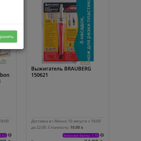
ринять
Выжигатель BRAUBERG
ibon
150621
3
18:00
Доставка в г.Минск 10 августа с 18:00
до 22:00.
Стоимость:
10.00 ƃ
0.62
Бонусные баллы: 1.75