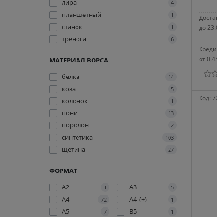
лира
4
планшетный
1
Достав
станок
1
до 23:
тренога
6
Креди
от 0.4
МАТЕРИАЛ ВОРСА
белка
14
коза
5
Код:
7
колонок
1
пони
13
поролон
2
синтетика
103
щетина
27
ФОРМАТ
A2
A3
1
5
A4
A4 (+)
72
1
A5
B5
7
1