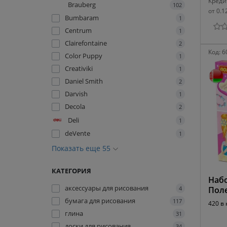
Креди
Brauberg
102
от 0.1
Bumbaram
1
Centrum
1
Clairefontaine
2
Код:
6
Color Puppy
1
Creativiki
1
Daniel Smith
2
Darvish
1
Decola
2
Deli
1
deVente
1
Показать еще 55
КАТЕГОРИЯ
Набо
аксессуары для рисования
4
Поле
бумага для рисования
117
420 в
глина
31
доски для рисования
34