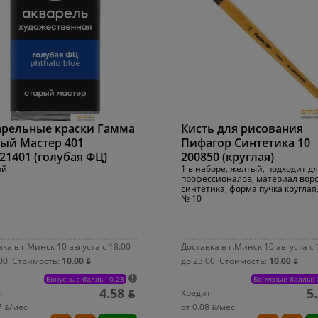
арельные краски Гамма
Кисть для рисования
ый Мастер 401
Пифагор Синтетика 10
21401 (голубая ФЦ)
200850 (круглая)
ой
1 в наборе, желтый, подходит д
профессионалов, материал вор
синтетика, форма пучка круглая,
№ 10
ка в г.Минск 10 августа с 18:00
Доставка в г.Минск 10 августа с 
00.
Стоимость:
10.00 ƃ
до 23:00.
Стоимость:
10.00 ƃ
Бонусные баллы: 0.23
Бонусные баллы: 
4.58 ƃ
5
т
Кредит
7 ƃ/мec
от 0.08 ƃ/мec