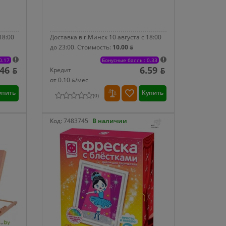
18:00
Доставка в г.Минск 10 августа с 18:00
до 23:00.
Стоимость:
10.00 ƃ
0.17
Бонусные баллы: 0.33
.46 ƃ
6.59 ƃ
Кредит
от 0.10 ƃ/мec
упить
Купить
(
0
)
Код:
7483745
В наличии