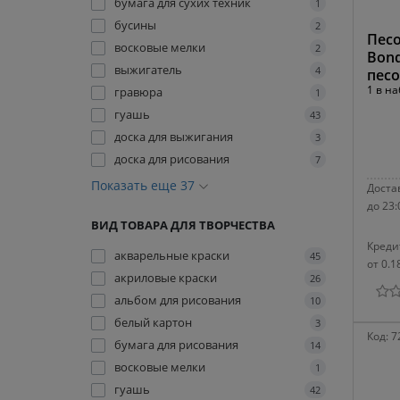
бумага для сухих техник
1
бусины
2
Песо
восковые мелки
2
Bon
выжигатель
4
песо
1 в н
гравюра
1
гуашь
43
доска для выжигания
3
доска для рисования
7
Показать еще 37
Достав
до 23:
ВИД ТОВАРА ДЛЯ ТВОРЧЕСТВА
Креди
акварельные краски
45
от 0.1
акриловые краски
26
альбом для рисования
10
белый картон
3
Код:
7
бумага для рисования
14
восковые мелки
1
гуашь
42