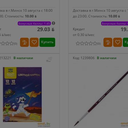
ка в г.Минск 10 августа с 18:00
Доставка в г.Минск 10 августа с 
00.
Стоимость:
10.00 ƃ
до 23:00.
Стоимость:
10.00 ƃ
Бонусные баллы: 1.45
Бонусные баллы: 
29.03 ƃ
19
т
Кредит
5 ƃ/мec
от 0.30 ƃ/мec
Купить
К
(
0
)
(
0
)
213221
В наличии
Код:
1239806
В наличии