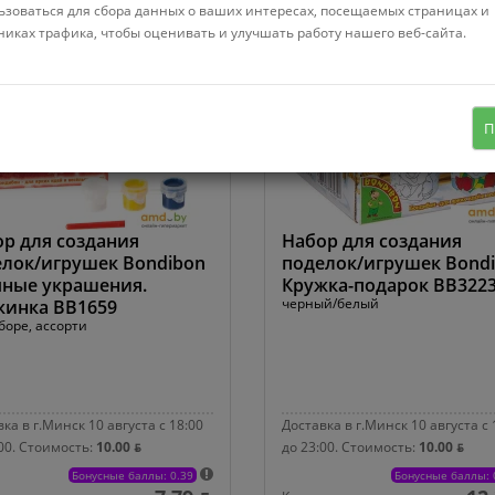
ьзоваться для сбора данных о ваших интересах, посещаемых страницах и
никах трафика, чтобы оценивать и улучшать работу нашего веб-сайта.
П
р для создания
Набор для создания
лок/игрушек Bondibon
поделок/игрушек Bond
чные украшения.
Кружка-подарок ВВ322
черный/белый
жинка ВВ1659
боре, ассорти
ка в г.Минск 10 августа с 18:00
Доставка в г.Минск 10 августа с 
00.
Стоимость:
10.00 ƃ
до 23:00.
Стоимость:
10.00 ƃ
Бонусные баллы: 0.39
Бонусные баллы: 