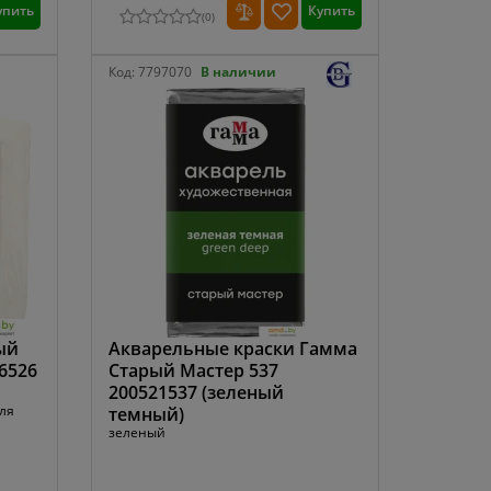
упить
Купить
(
0
)
Код:
7797070
В наличии
ый
Акварельные краски Гамма
06526
Старый Мастер 537
200521537 (зеленый
для
темный)
зеленый