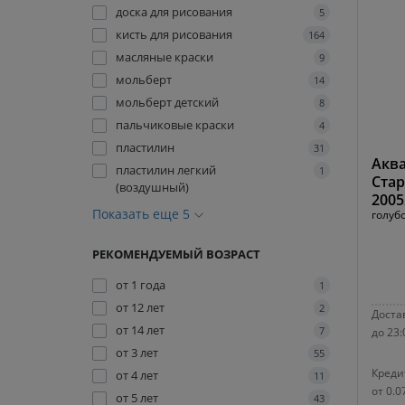
доска для рисования
5
кисть для рисования
164
масляные краски
9
мольберт
14
мольберт детский
8
пальчиковые краски
4
пластилин
31
Акв
пластилин легкий
1
Стар
(воздушный)
2005
Показать еще 5
голуб
РЕКОМЕНДУЕМЫЙ ВОЗРАСТ
от 1 года
1
от 12 лет
2
Достав
от 14 лет
7
до 23:
от 3 лет
55
Креди
от 4 лет
11
от 0.0
от 5 лет
43