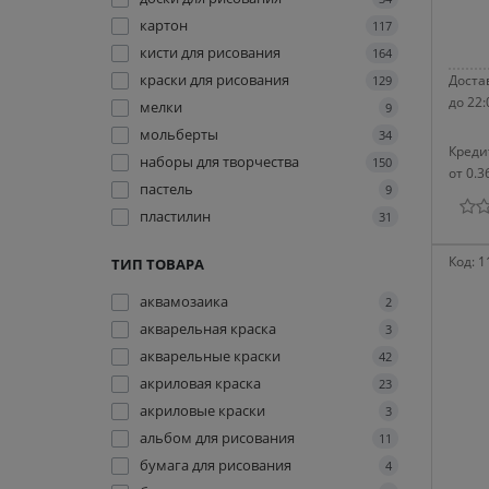
картон
117
кисти для рисования
164
краски для рисования
Достав
129
до 22:
мелки
9
мольберты
34
Креди
наборы для творчества
150
от 0.3
пастель
9
пластилин
31
Код:
1
ТИП ТОВАРА
аквамозаика
2
акварельная краска
3
акварельные краски
42
акриловая краска
23
акриловые краски
3
альбом для рисования
11
бумага для рисования
4