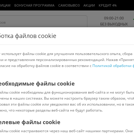
ЛИЦАМ
БОНУСНАЯ ПРОГРАММА
САМОВЫВОЗ
АКЦИИ
КРЕДИТ 4%
09:00-21:00
БЕЗ ВЫХОДНЫХ
отка файлов cookie
 использует файлы cookie для улучшения пользовательского опыта, сбора
Работа и офис
Авто и мото
Детям и мамам
Красота и
спорт
ки и представления персонализированных рекомендаций. Нажав «Принят
гласие на обработку файлов cookie в соответствии с
Политикой обработки 
арнитуры
Ноутбуки
Пылесосы
Роботы-пылесосы
Телевизоры
и творчества
еобходимые файлы cookie
айлы cookie необходимы для функционирования веб-сайта и не могут быт
чены в наших системах. Вы можете настроить браузер таким образом, что
ровал эти файлы cookie или уведомлял вас об их использовании, но в тако
Сортировать:
Популярные
жно, что некоторые разделы веб-сайта не будут работать.
елевые файлы cookie
038500
В наличии
Код:
5923302
В наличии
айлы cookie настраиваются через наш веб-сайт нашими партнерами. Они 