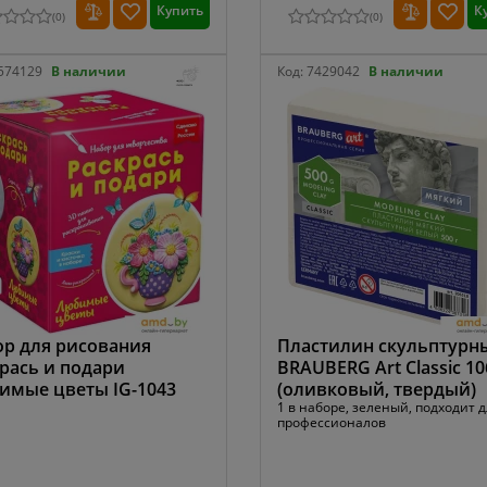
Купить
К
(
0
)
(
0
)
574129
В наличии
Код:
7429042
В наличии
р для рисования
Пластилин скульптурн
рась и подари
BRAUBERG Art Classic 1
имые цветы IG-1043
(оливковый, твердый)
1 в наборе, зеленый, подходит 
профессионалов