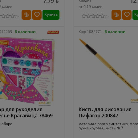
7.79 ƃ
12
т
Кредит
2 ƃ/мec
от 0.19 ƃ/мec
Купить
К
(
0
)
(
0
)
014263
В наличии
Код:
1082771
В наличии
р для рукоделия
Кисть для рисования
сье Красавица 78469
Пифагор 200847
 наборе
материал ворса синтетика, фор
пучка круглая, кисть № 7