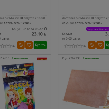
ка в г.Минск 10 августа с 18:00
Доставка в г.Минск 10 августа с 
00.
Стоимость:
10.00 ƃ
до 23:00.
Стоимость:
10.00 ƃ
Бонусные баллы: 0.46
Бонусные баллы: 
23.10 ƃ
3
т
Кредит
6 ƃ/мec
от 0.05 ƃ/мec
Купить
К
(
0
)
(
0
)
117614
В наличии
Код:
7762333
В наличии