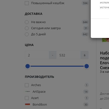
испол
Повышенный кешбэк
594
источ
ДОСТАВКА
Не важно
644
Сегодня или завтра
31
До 5 дней
642
ЦЕНА
Набо
-
ƃ
поде
Ело
Сне
3 в на
ПРОИЗВОДИТЕЛЬ
Arches
1
ArtSpace
14
Достав
Azart
1
до 23:
Bondibon
30