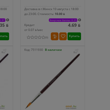
18:00
Доставка в г.Минск 10 августа с 18:00
до 23:00.
Стоимость:
10.00 ƃ
0.97
Бонусные баллы: 0.23
.35 ƃ
4.69 ƃ
Кредит
от 0.07 ƃ/мec
упить
Купить
(
0
)
Код:
7511930
В наличии