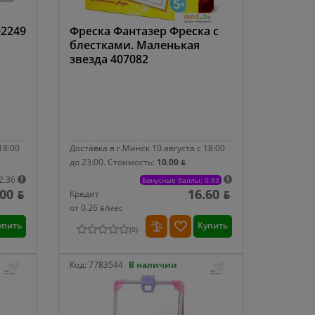
2249
Фреска Фантазер Фреска с
блестками. Маленькая
звезда 407082
18:00
Доставка в г.Минск 10 августа с 18:00
до 23:00.
Стоимость:
10.00 ƃ
2.36
Бонусные баллы: 0.83
00 ƃ
16.60 ƃ
Кредит
от 0.26 ƃ/мec
упить
Купить
(
0
)
Код:
7783544
В наличии