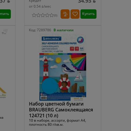
.37 ƃ
34.93 ƃ
Кредит
от 0.54 ƃ/мec
упить
Купить
(
0
)
Код:
7289786
В наличии
Набор цветной бумаги
BRAUBERG Самоклеящаяся
124721 (10 л)
ма
10 в наборе, ассорти, формат A4,
плотность 80 г/кв.м.