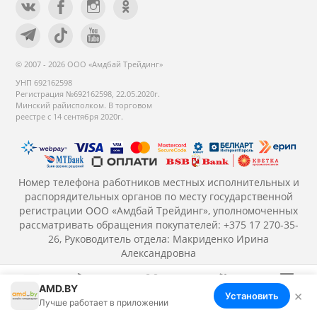
© 2007 - 2026 ООО «Амдбай Трейдинг»
УНП 692162598
Регистрация №692162598, 22.05.2020г.
Минский райисполком. В торговом
реестре с 14 сентября 2020г.
Номер телефона работников местных исполнительных и
распорядительных органов по месту государственной
регистрации ООО «Амдбай Трейдинг», уполномоченных
рассматривать обращения покупателей: +375 17 270-35-
26, Руководитель отдела: Макриденко Ирина
Александровна
AMD.BY
×
Установить
Меню
Корзина
Избранное
Сравнение
Войти
Лучше работает в приложении