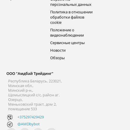
персональных данных
Политика в отношении
обработки файлов
cookie
Положение о
видеонаблюдении
Сервисные центры
Новости
Обзоры
ООО "Амдбай Трейдинг"
Республика Беларусь, 223021,
Минская обл.,
Минский р-н.,
Щомыслицкий с/с, район аг.
Озерцо,
Меньковский тракт, дом 2,
помещение 533
+375297429429
@AMDbybot