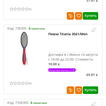
37.61 ƃ
(
0
)
Купить
Код:
736395
В наличии
Пемза Titania 3041/Men
Доставка в г.Минск 14 августа
с 18:00 до 22:00.
Стоимость:
10.00 ƃ
Бонусные баллы: 3.29
65.81 ƃ
(
0
)
Купить
Код:
7336305
В наличии