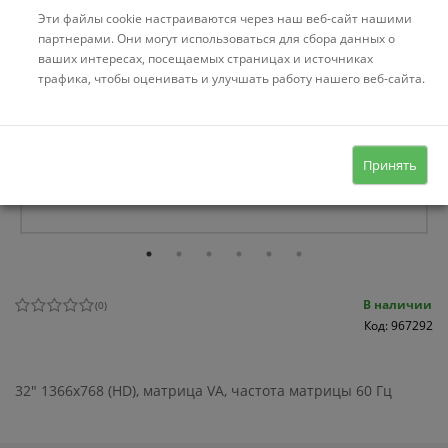
Эти файлы cookie настраиваются через наш веб-сайт нашими
партнерами. Они могут использоваться для сбора данных о
ваших интересах, посещаемых страницах и источниках
трафика, чтобы оценивать и улучшать работу нашего веб-сайта.
Принять
В наличии
(
0
)
Код: 967292
32" 1366x768 (HD), матрица VA, частота матрицы 60 Гц