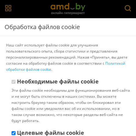
Главная
>
Каталог товаров
>
Телевизоры
>
Harper
Обработка файлов cookie
Телевизор Harper 32R690T
Наш сайт использует файлы cookie для улучшения
пользовательского опыта, сбора статистики и представления
Другие товары Harper
персонализированных рекомендаций. Нажав «Принять», вы даете
согласие на обработку файлов cookie в соответствии с
Политикой
обработки файлов cookie
.
Необходимые файлы cookie
Эти файлы cookie необходимы для функционирования веб-сайта
и не могут быть отключены в наших системах. Вы можете
настроить браузер таким образом, чтобы он блокировал эти
файлы cookie или уведомлял вас об их использовании, но в
таком случае возможно, что некоторые разделы веб-сайта не
будут работать.
Целевые файлы cookie