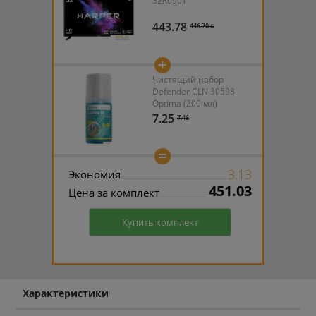
32R690T
443.78
446.70 ƃ
+
Чистящий набор
Defender CLN 30598
Optima (200 мл)
7.25
7.46
=
3.13
Экономия
451.03
Цена за комплект
Купить комплект
Характеристики