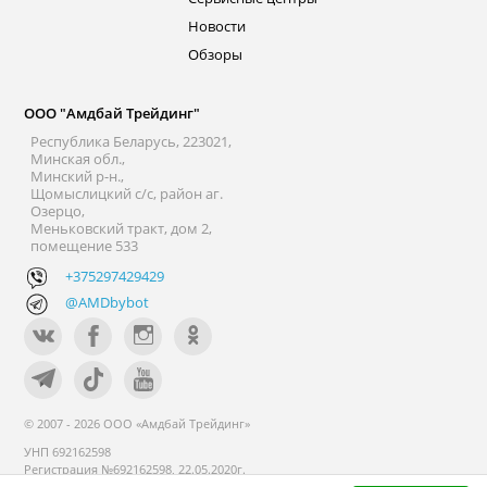
Новости
Обзоры
ООО "Амдбай Трейдинг"
Республика Беларусь, 223021,
Минская обл.,
Минский р-н.,
Щомыслицкий с/с, район аг.
Озерцо,
Меньковский тракт, дом 2,
помещение 533
+375297429429
@AMDbybot
© 2007 - 2026 ООО «Амдбай Трейдинг»
УНП 692162598
Регистрация №692162598, 22.05.2020г.
Минский райисполком. В торговом