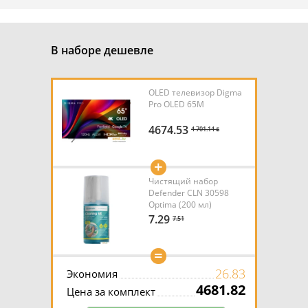
В наборе дешевле
OLED телевизор Digma
Pro OLED 65M
4674.53
4 701.14 ƃ
+
Чистящий набор
Defender CLN 30598
Optima (200 мл)
7.29
7.51
=
26.83
Экономия
4681.82
Цена за комплект