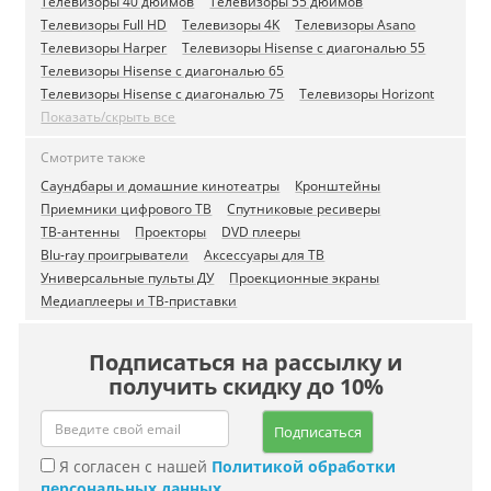
Телевизоры 40 дюймов
Телевизоры 55 дюймов
Телевизоры Full HD
Телевизоры 4K
Телевизоры Asano
Телевизоры Harper
Телевизоры Hisense c диагональю 55
Телевизоры Hisense c диагональю 65
Телевизоры Hisense c диагональю 75
Телевизоры Horizont
Показать/скрыть все
Смотрите также
Саундбары и домашние кинотеатры
Кронштейны
Приемники цифрового ТВ
Спутниковые ресиверы
ТВ-антенны
Проекторы
DVD плееры
Blu-ray проигрыватели
Аксессуары для ТВ
Универсальные пульты ДУ
Проекционные экраны
Медиаплееры и ТВ-приставки
Подписаться на рассылку и
получить скидку до 10%
Подписаться
Я согласен с нашей
Политикой обработки
персональных данных