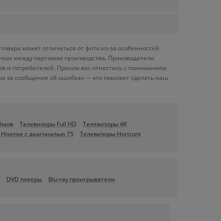
овара может отличаться от фото из-за особенностей
енках между партиями производства. Производители
ов и потребителей. Просим вас отнестись с пониманием
ам за сообщение об ошибках — это поможет сделать наш
ймов
Телевизоры Full HD
Телевизоры 4K
Hisense c диагональю 75
Телевизоры Horizont
DVD плееры
Blu-ray проигрыватели