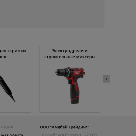
ля стрижки
Электродрели и
Автомоби
лос
строительные миксеры
рмация
ООО "Амдбай Трейдинг"
Республика Беларусь, 223021,
чная оферта