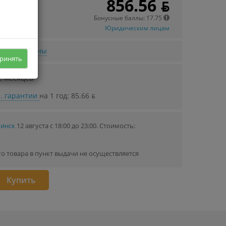
856.56 ƃ
Бонусные баллы: 17.75
Юридическим лицам
нижении цены
ринять
2 месяцев
. гарантии
на 1 год: 85.66 ƃ
Минск
12 августа с 18:00 до 23:00.
Стоимость:
го товара в пункт выдачи не осуществляется
Купить