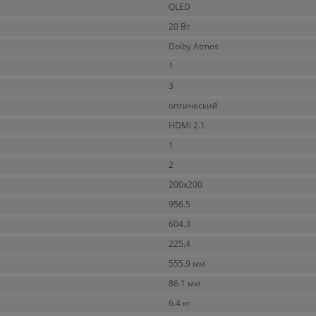
QLED
20 Вт
Dolby Atmos
1
3
оптический
HDMI 2.1
1
2
200x200
956.5
604.3
225.4
555.9 мм
86.1 мм
6.4 кг