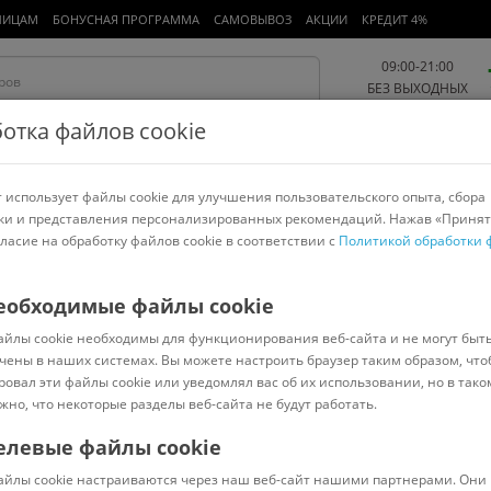
ЛИЦАМ
БОНУСНАЯ ПРОГРАММА
САМОВЫВОЗ
АКЦИИ
КРЕДИТ 4%
09:00-21:00
БЕЗ ВЫХОДНЫХ
отка файлов cookie
 использует файлы cookie для улучшения пользовательского опыта, сбора
Работа и офис
Авто и мото
Детям и мамам
Красота и
спорт
ки и представления персонализированных рекомендаций. Нажав «Принят
гласие на обработку файлов cookie в соответствии с
Политикой обработки 
арнитуры
Ноутбуки
Пылесосы
Роботы-пылесосы
Телевизоры
еобходимые файлы cookie
айлы cookie необходимы для функционирования веб-сайта и не могут быт
чены в наших системах. Вы можете настроить браузер таким образом, что
ровал эти файлы cookie или уведомлял вас об их использовании, но в тако
жно, что некоторые разделы веб-сайта не будут работать.
елевые файлы cookie
В наличии
(
0
)
айлы cookie настраиваются через наш веб-сайт нашими партнерами. Они 
Код: 6106371