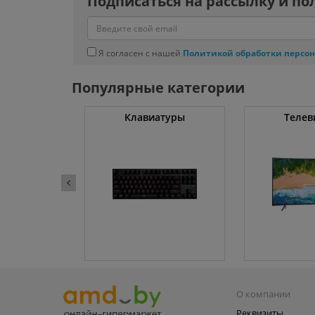
Подписаться на рассылку и по
Я согласен с нашей
Политикой обработки персо
Популярные категории
ные машины
Клавиатуры
Телев
О компании
Реквизиты