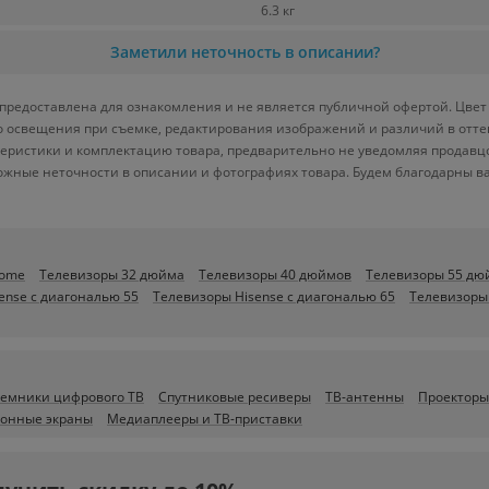
6.3 кг
Заметили неточность в описании?
едоставлена для ознакомления и не является публичной офертой. Цвет т
ого освещения при съемке, редактирования изображений и различий в отт
теристики и комплектацию товара, предварительно не уведомляя продавц
ожные неточности в описании и фотографиях товара. Будем благодарны в
oome
Телевизоры 32 дюйма
Телевизоры 40 дюймов
Телевизоры 55 дю
ense c диагональю 55
Телевизоры Hisense c диагональю 65
Телевизоры 
емники цифрового ТВ
Спутниковые ресиверы
ТВ-антенны
Проекторы
онные экраны
Медиаплееры и ТВ-приставки