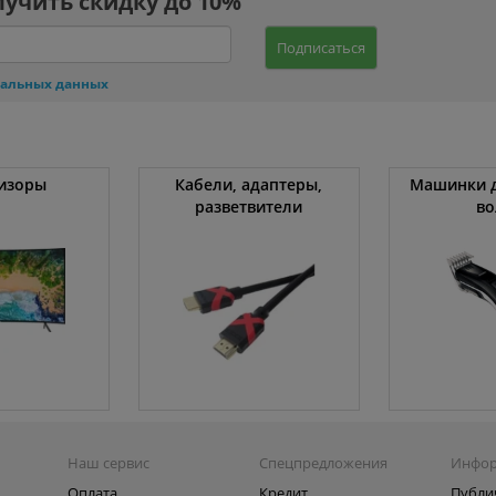
лучить скидку до 10%
Подписаться
нальных данных
изоры
Кабели, адаптеры,
Машинки д
разветвители
во
Наш сервис
Спецпредложения
Инфо
Оплата
Кредит
Публи