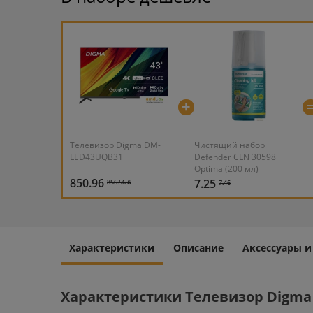
+
Телевизор Digma DM-
Чистящий набор
LED43UQB31
Defender CLN 30598
Optima (200 мл)
850.96
7.25
856.56 ƃ
7.46
Характеристики
Описание
Аксессуары 
Характеристики Телевизор Digma