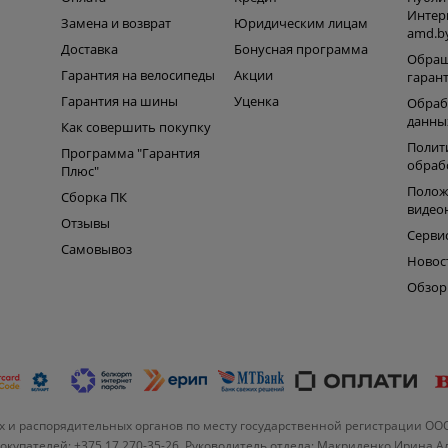
Интер
Замена и возврат
Юридическим лицам
amd.b
Доставка
Бонусная программа
Обращ
Гарантия на велосипеды
Акции
гаран
Гарантия на шины
Уценка
Обраб
данны
Как совершить покупку
Полит
Программа "Гарантия
обраб
Плюс"
Полож
Сборка ПК
видео
Отзывы
Серви
Самовывоз
Новос
Обзо
 и распорядительных органов по месту государственной регистрации ОО
купателей: +375 17 270-35-26, Руководитель отдела: Макриденко Ирина 