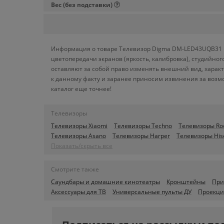
Вес (без подставки)
Информация о товаре Телевизор Digma DM-LED43UQB31 пр
цветопередачи экранов (яркость, калибровка), студийн
оставляют за собой право изменять внешний вид, харак
к данному факту и заранее приносим извинения за возм
каталог еще точнее!
Телевизоры
Телевизоры Xiaomi
Телевизоры Techno
Телевизоры R
Телевизоры Asano
Телевизоры Harper
Телевизоры His
Показать/скрыть все
Смотрите также
Саундбары и домашние кинотеатры
Кронштейны
При
Аксессуары для ТВ
Универсальные пульты ДУ
Проекци