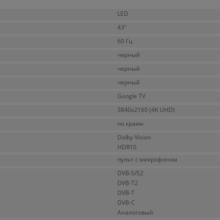
LED
43"
60 Гц
черный
черный
черный
Google TV
3840x2160 (4K UHD)
по краям
Dolby Vision
HDR10
пульт с микрофоном
DVB-S/S2
DVB-T2
DVB-T
DVB-C
Аналоговый