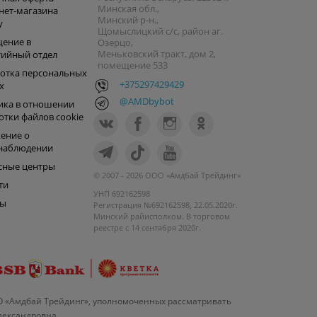
Минская обл.,
нет-магазина
Минский р-н.,
y
Щомыслицкий с/с, район аг.
ение в
Озерцо,
Меньковский тракт, дом 2,
тийный отдел
помещение 533
отка персональных
+375297429429
х
@AMDbybot
ика в отношении
отки файлов cookie
ение о
наблюдении
сные центры
© 2007 - 2026 ООО «Амдбай Трейдинг»
ти
УНП 692162598
ры
Регистрация №692162598, 22.05.2020г.
Минский райисполком. В торговом
реестре с 14 сентября 2020г.
О «Амдбай Трейдинг», уполномоченных рассматривать
Александровна