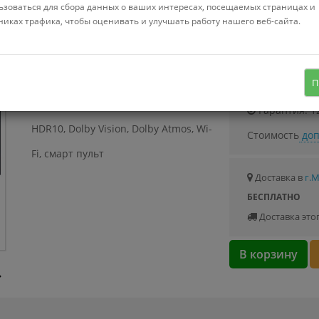
ьзоваться для сбора данных о ваших интересах, посещаемых страницах и
никах трафика, чтобы оценивать и улучшать работу нашего веб-сайта.
65"
55"
50"
43"
Узнать о с
43" 3840x2160 (4K UHD), частота
П
матрицы 60 Гц, Smart TV (Google TV),
Гарантия: 1
HDR10, Dolby Vision, Dolby Atmos, Wi-
Стоимость
доп
Fi, смарт пульт
Доставка в
г.
БЕСПЛАТНО
Доставка это
В корзину