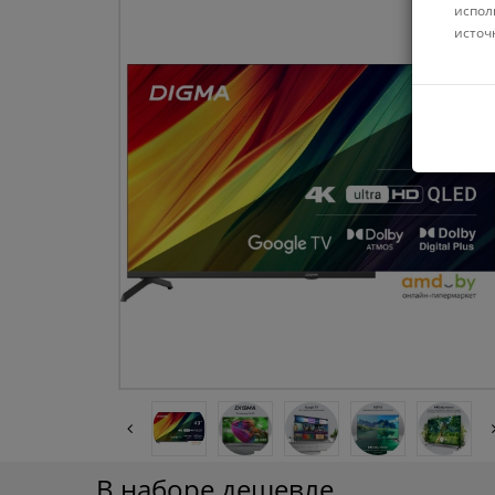
испол
источ
В наборе дешевле