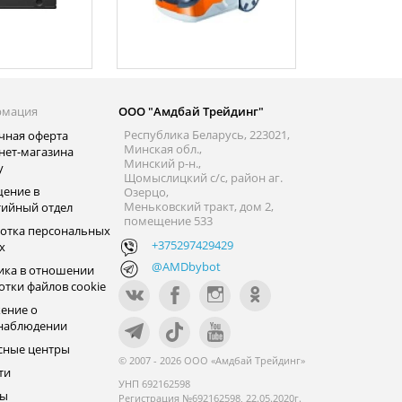
рмация
ООО "Амдбай Трейдинг"
Республика Беларусь, 223021,
чная оферта
Минская обл.,
нет-магазина
Минский р-н.,
y
Щомыслицкий с/с, район аг.
ение в
Озерцо,
Меньковский тракт, дом 2,
тийный отдел
помещение 533
отка персональных
+375297429429
х
@AMDbybot
ика в отношении
отки файлов cookie
ение о
наблюдении
сные центры
© 2007 - 2026 ООО «Амдбай Трейдинг»
ти
УНП 692162598
ры
Регистрация №692162598, 22.05.2020г.