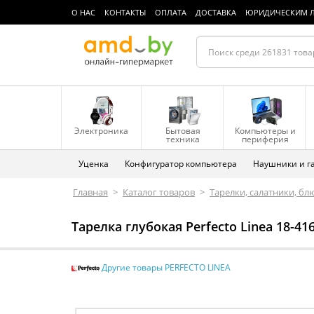
О НАС
КОНТАКТЫ
ОПЛАТА
ДОСТАВКА
ЮРИДИЧЕСКИМ 
Электроника
Бытовая
Компьютеры и
техника
периферия
Уценка
Конфигуратор компьютера
Наушники и г
Главная
>
Каталог товаров
>
Тарелки, салатники, бл
Тарелка глубокая Perfecto Linea 18-41
Другие товары PERFECTO LINEA