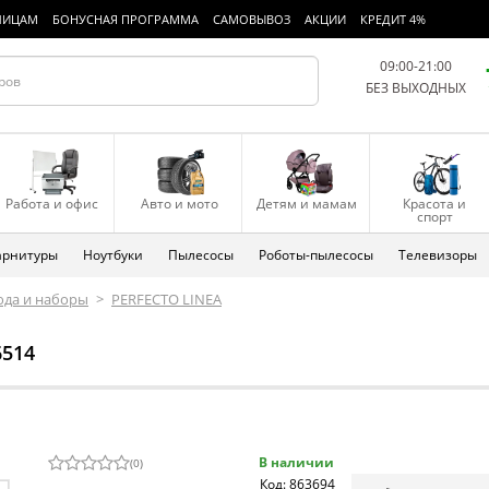
ЛИЦАМ
БОНУСНАЯ ПРОГРАММА
САМОВЫВОЗ
АКЦИИ
КРЕДИТ 4%
09:00-21:00
БЕЗ ВЫХОДНЫХ
Работа и офис
Авто и мото
Детям и мамам
Красота и
спорт
арнитуры
Ноутбуки
Пылесосы
Роботы-пылесосы
Телевизоры
юда и наборы
>
PERFECTO LINEA
6514
В наличии
(
0
)
Код: 863694