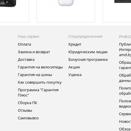
Наш сервис
Спецпредложения
Инфо
Оплата
Кредит
Публи
Интер
Замена и возврат
Юридическим лицам
amd.b
Доставка
Бонусная программа
Обращ
Гарантия на велосипеды
Акции
гаран
Гарантия на шины
Уценка
Обраб
данны
Как совершить покупку
Полит
Программа "Гарантия
обраб
Плюс"
Полож
Сборка ПК
видео
Отзывы
Серви
Самовывоз
Новос
Обзо