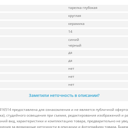
тарелка глубокая
круглая
керамика
14
синий
черный
да
да
нет
нет
нет
Заметили неточность в описании?
-416514 предоставлена для ознакомления и не является публичной офертой
вка), студийного освещения при съемке, редактирования изображений и р
ний вид, характеристики и комплектацию товара, предварительно не уве
нения за возможные неточности в описании и фотографиях товара. Будем