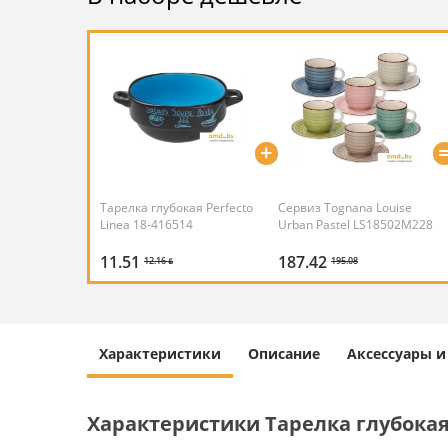
+
Тарелка глубокая Perfecto
Сервиз Tognana Louise
Linea 18-416514
Urban Pastel LS18502M228
11.51
187.42
12.16 ƃ
195.08
Характеристики
Описание
Аксессуары 
Характеристики Тарелка глубокая P