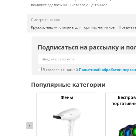
поможет сделать наш каталог еще точнее!
Смотрите также
Кружки, чашки, стаканы для горячих напитков
Предметы
Подписаться на рассылку и по
Я согласен с нашей
Политикой обработки персо
Популярные категории
жки
Фены
Беспров
портативн