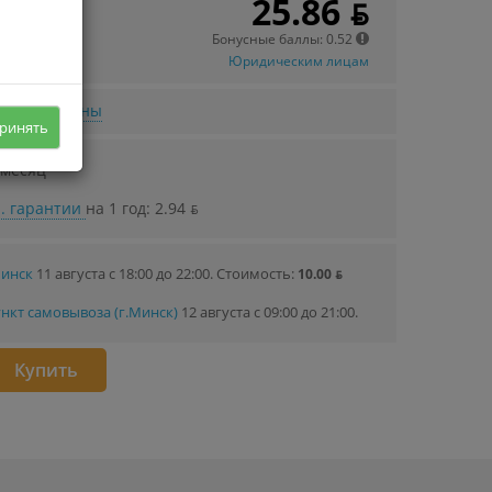
25.86 ƃ
 в кредит
40 ƃ/мec.
Бонусные баллы: 0.52
Юридическим лицам
нижении цены
ринять
 месяц
. гарантии
на 1 год: 2.94 ƃ
Минск
11 августа с 18:00 до 22:00.
Стоимость:
10.00 ƃ
нкт самовывоза (г.Минск)
12 августа с 09:00 до 21:00.
Купить