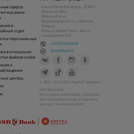
Республика Беларусь, 223021,
чная оферта
Минская обл.,
нет-магазина
Минский р-н.,
y
Щомыслицкий с/с, район аг.
ение в
Озерцо,
Меньковский тракт, дом 2,
тийный отдел
помещение 533
отка персональных
+375297429429
х
@AMDbybot
ика в отношении
отки файлов cookie
ение о
наблюдении
сные центры
© 2007 - 2026 ООО «Амдбай Трейдинг»
ти
УНП 692162598
ры
Регистрация №692162598, 22.05.2020г.
Минский райисполком. В торговом
реестре с 14 сентября 2020г.