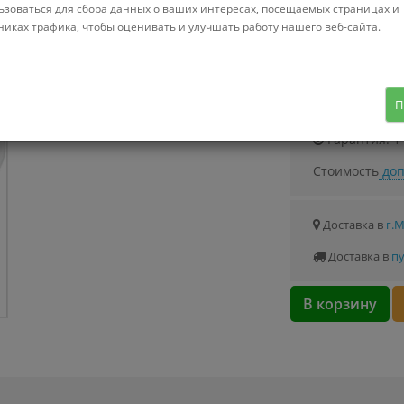
Можно купить
ьзоваться для сбора данных о ваших интересах, посещаемых страницах и
Стоимость от 0.
никах трафика, чтобы оценивать и улучшать работу нашего веб-сайта.
стекло, цвет серый
Узнать о с
П
Гарантия: 1
Стоимость
доп
Доставка в
г.
Доставка в
пу
В корзину