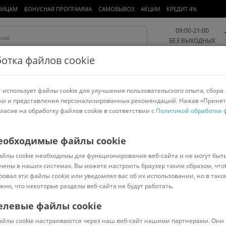
ЛИЦАМ
БОНУСНАЯ ПРОГРАММА
САМОВЫВОЗ
АКЦИИ
КРЕДИТ 4%
09:00-21:00
БЕЗ ВЫХОДНЫХ
отка файлов cookie
 использует файлы cookie для улучшения пользовательского опыта, сбора
Работа и офис
Авто и мото
Детям и мамам
Красота и
спорт
ки и представления персонализированных рекомендаций. Нажав «Принят
гласие на обработку файлов cookie в соответствии с
Политикой обработки 
арнитуры
Ноутбуки
Пылесосы
Роботы-пылесосы
Телевизоры
юда и наборы
>
Luminarc
еобходимые файлы cookie
айлы cookie необходимы для функционирования веб-сайта и не могут быт
it Q6875
чены в наших системах. Вы можете настроить браузер таким образом, что
ровал эти файлы cookie или уведомлял вас об их использовании, но в тако
жно, что некоторые разделы веб-сайта не будут работать.
елевые файлы cookie
В наличии
(
0
)
айлы cookie настраиваются через наш веб-сайт нашими партнерами. Они 
Код: 7476837