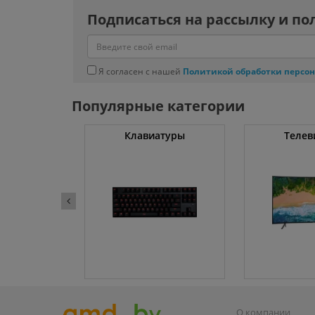
Подписаться на рассылку и по
Я согласен с нашей
Политикой обработки персо
Популярные категории
ные машины
Клавиатуры
Телев
О компании