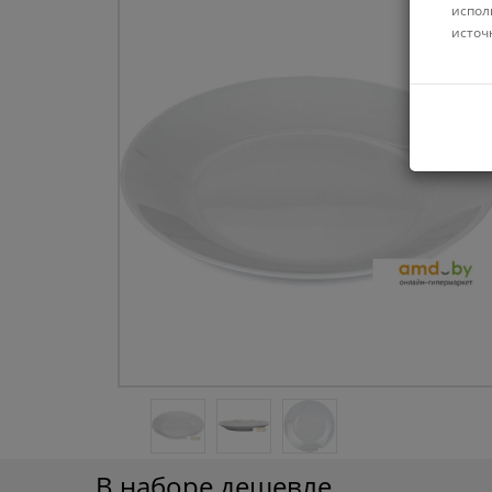
испол
источ
В наборе дешевле