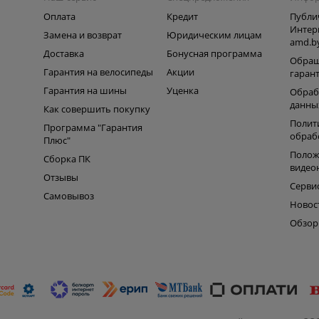
Оплата
Кредит
Публи
Интер
Замена и возврат
Юридическим лицам
amd.b
Доставка
Бонусная программа
Обращ
Гарантия на велосипеды
Акции
гаран
Гарантия на шины
Уценка
Обраб
данны
Как совершить покупку
Полит
Программа "Гарантия
обраб
Плюс"
Полож
Сборка ПК
видео
Отзывы
Серви
Самовывоз
Новос
Обзо