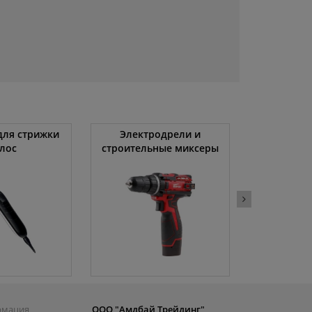
ля стрижки
Электродрели и
Автомоби
лос
строительные миксеры
рмация
ООО "Амдбай Трейдинг"