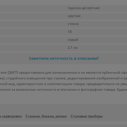
тарелка десертная
круглая
стекло
18
серый
2.1 см
Заметили неточность в описании?
Granit Q6875 предоставлена для ознакомления и не является публичной офе
вка), студийного освещения при съемке, редактирования изображений и р
ний вид, характеристики и комплектацию товара, предварительно не уве
нения за возможные неточности в описании и фотографиях товара. Будем
 сервировки
Стаканы, бокалы, рюмки
Столовые приборы