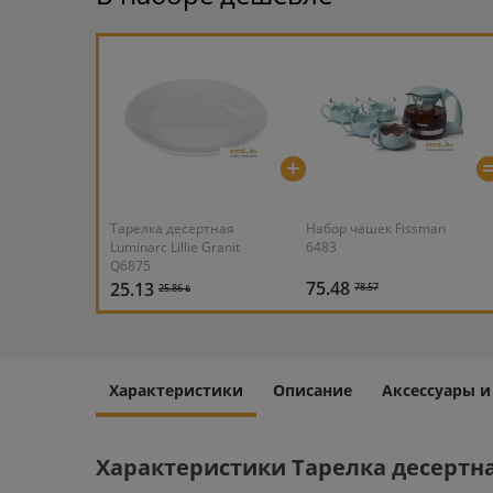
+
Тарелка десертная
Набор чашек Fissman
Luminarc Lillie Granit
6483
Q6875
75.48
25.13
78.57
25.86 ƃ
Характеристики
Описание
Аксессуары 
Характеристики Тарелка десертная 