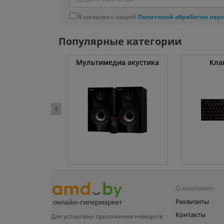
Я согласен с нашей
Политикой обработки пер
Популярные категории
атуты
Мультимедиа акустика
Кла
О компании
Реквизиты
Контакты
Для установки приложения
наведите