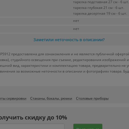
тарелка подставная 27 см - 6 шт.
тарелка глубокая 21 см - 6 шт.
тарелка десертная 19 см - 6 шт.
нет
нет
Заметили неточность в описании?
0P5912 предоставлена для ознакомления и не является публичной офертой.
ровка), студийного освещения при съемке, редактирования изображений и
ешний вид, характеристики и комплектацию товара, предварительно не у
винения за возможные неточности в описании и фотографиях товара. Бу
еты сервировки
Стаканы, бокалы, рюмки
Столовые приборы
олучить скидку до 10%