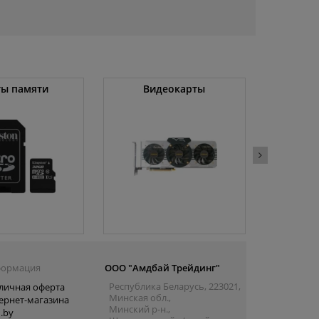
ты памяти
Видеокарты
Угловы
(
ормация
ООО "Амдбай Трейдинг"
Республика Беларусь, 223021,
личная оферта
Минская обл.,
ернет-магазина
Минский р-н.,
.by