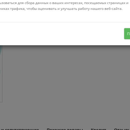
ьзоваться для сбора данных о ваших интересах, посещаемых страницах и
Нет в нал
никах трафика, чтобы оценивать и улучшать работу нашего веб-сайта.
18 предметов для 6 персон, стекло,
цвет белый/бирюзовый
П
 и сопутствующие
Похожие товары
Кредит
Отзывы