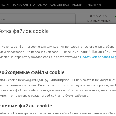
ЛИЦАМ
БОНУСНАЯ ПРОГРАММА
САМОВЫВОЗ
АКЦИИ
КРЕДИТ 4%
09:00-21:00
БЕЗ ВЫХОДНЫХ
отка файлов cookie
 использует файлы cookie для улучшения пользовательского опыта, сбора
Работа и офис
Авто и мото
Детям и мамам
Красота и
спорт
ки и представления персонализированных рекомендаций. Нажав «Принят
гласие на обработку файлов cookie в соответствии с
Политикой обработки 
арнитуры
Ноутбуки
Пылесосы
Роботы-пылесосы
Телевизоры
юда и наборы
>
Luminarc
еобходимые файлы cookie
айлы cookie необходимы для функционирования веб-сайта и не могут быт
2
чены в наших системах. Вы можете настроить браузер таким образом, что
ровал эти файлы cookie или уведомлял вас об их использовании, но в тако
жно, что некоторые разделы веб-сайта не будут работать.
елевые файлы cookie
Код: 639701
(
5
)
айлы cookie настраиваются через наш веб-сайт нашими партнерами. Они 