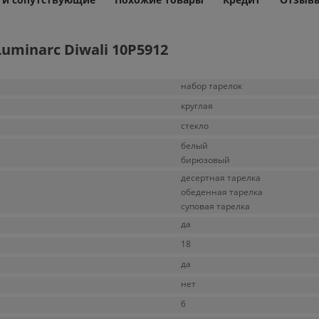
uminarc Diwali 10P5912
набор тарелок
круглая
стекло
белый
бирюзовый
десертная тарелка
обеденная тарелка
суповая тарелка
да
18
да
нет
6