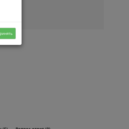
ичии
ринять
 (5)
Вопрос-ответ (0)