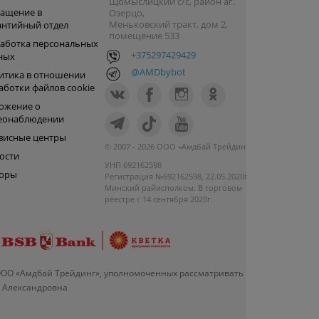
Щомыслицкий с/с, район аг.
ащение в
Озерцо,
Меньковский тракт, дом 2,
антийный отдел
помещение 533
аботка персональных
+375297429429
ных
@AMDbybot
итика в отношении
аботки файлов cookie
ожение о
еонаблюдении
висные центры
© 2007 - 2026 ООО «Амдбай Трейдинг»
ости
УНП 692162598
оры
Регистрация №692162598, 22.05.2020г.
Минский райисполком. В торговом
реестре с 14 сентября 2020г.
ООО «Амдбай Трейдинг», уполномоченных рассматривать
а Александровна