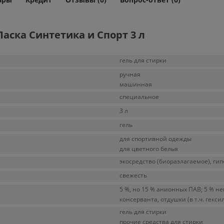
аска Синтетика и Спорт 3 л
гель для стирки
ручная
машинная
специальное
3 л
гель
для спортивной одежды
для цветного белья
экосредство (биоразлагаемое), ги
свежесть
5 %, но 15 % анионных ПАВ; 5 % н
консерванта, отдушки (в т.ч. гек
гель для стирки
прочие средства для стирки