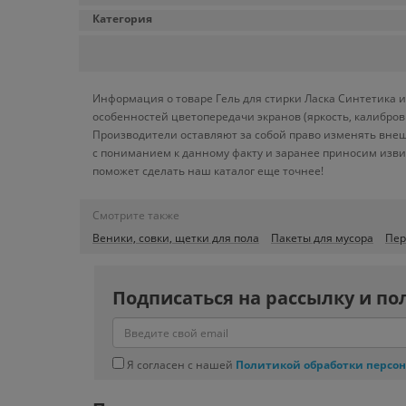
Категория
Информация о товаре Гель для стирки Ласка Синтетика и
особенностей цветопередачи экранов (яркость, калибро
Производители оставляют за собой право изменять внеш
с пониманием к данному факту и заранее приносим изви
поможет сделать наш каталог еще точнее!
Смотрите также
Веники, совки, щетки для пола
Пакеты для мусора
Пер
Подписаться на рассылку и по
Я согласен с нашей
Политикой обработки персо