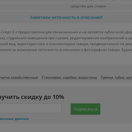
средства для стирки
Заметили неточность в описании?
 Спорт 3 л предоставлена для ознакомления и не является публичной офер
вка), студийного освещения при съемке, редактирования изображений и р
ний вид, характеристики и комплектацию товара, предварительно не уве
нения за возможные неточности в описании и фотографиях товара. Будем
чатки хозяйственные
Стекломои, скребки, водосгоны
Тряпки, губки, ще
лучить скидку до 10%
Подписаться
нальных данных