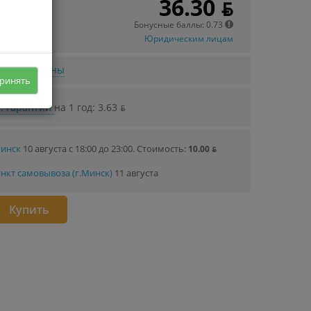
36.30 ƃ
 в кредит
56 ƃ/мec.
Бонусные баллы: 0.73
Юридическим лицам
нижении цены
ринять
. гарантии
на 1 год: 3.63 ƃ
Минск
10 августа с 18:00 до 23:00.
Стоимость:
10.00 ƃ
нкт самовывоза (г.Минск)
11 августа
Купить