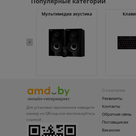
Популярные категории
уты
Мультимедиа акустика
Клави
О компании
Реквизиты
Контакты
Для установки приложения
наведите
камеру на QR‑код или
воспользуйтесь
Обратная связь
ссылкой
Поставщикам
Вакансии