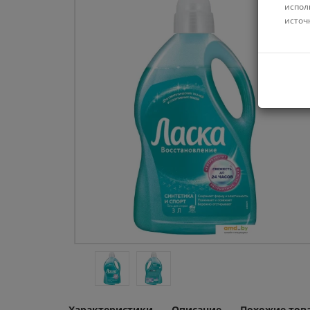
испол
источ
Характеристики
Описание
Похожие тов