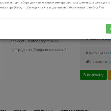
Можно купить
ьзоваться для сбора данных о ваших интересах, посещаемых страницах и
Стоимость от 0.
никах трафика, чтобы оценивать и улучшать работу нашего веб-сайта.
гель для стирки, машинная/ручная
стирка, для цветного белья/для
Узнать о с
П
спортивной одежды, специальное,
Стоимость
доп
свежесть, гипоаллергенное/
экосредство (биоразлагаемое), 3 л
Доставка в
г.
Доставка в
пу
В корзину
ары
Кредит
Отзывы (0)
Вопрос-ответ (0)