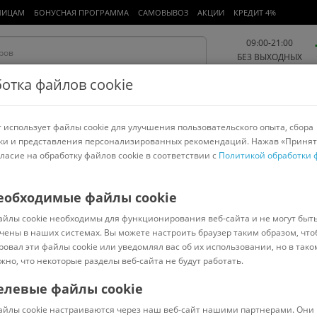
ЛИЦАМ
БОНУСНАЯ ПРОГРАММА
САМОВЫВОЗ
АКЦИИ
КРЕДИТ 4%
09:00-21:00
БЕЗ ВЫХОДНЫХ
отка файлов cookie
 использует файлы cookie для улучшения пользовательского опыта, сбора
Работа и офис
Авто и мото
Детям и мамам
Красота и
спорт
ки и представления персонализированных рекомендаций. Нажав «Принят
гласие на обработку файлов cookie в соответствии с
Политикой обработки 
арнитуры
Ноутбуки
Пылесосы
Роботы-пылесосы
Телевизоры
а
еобходимые файлы cookie
айлы cookie необходимы для функционирования веб-сайта и не могут быт
орт 3 л
чены в наших системах. Вы можете настроить браузер таким образом, что
ровал эти файлы cookie или уведомлял вас об их использовании, но в тако
жно, что некоторые разделы веб-сайта не будут работать.
елевые файлы cookie
В наличии
(
0
)
айлы cookie настраиваются через наш веб-сайт нашими партнерами. Они 
Код: 7736341