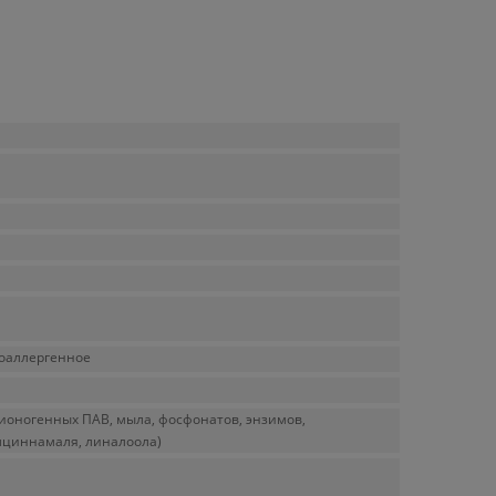
поаллергенное
еионогенных ПАВ, мыла, фосфонатов, энзимов,
силциннамаля, линалоола)