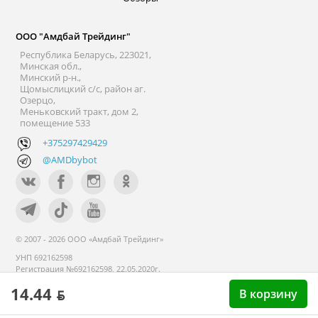
ООО "Амдбай Трейдинг"
Республика Беларусь, 223021,
Минская обл.,
Минский р-н.,
Щомыслицкий с/с, район аг.
Озерцо,
Меньковский тракт, дом 2,
помещение 533
+375297429429
@AMDbybot
© 2007 - 2026 ООО «Амдбай Трейдинг»
УНП 692162598
Регистрация №692162598, 22.05.2020г.
Минский райисполком. В торговом
14.44 ƃ
реестре с 14 сентября 2020г.
В корзину