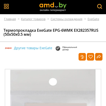
Главная
>
Каталог товаров
>
Системы охлаждения
>
ExeGate
Термопрокладка ExeGate EPG-6WMK EX282357RUS
(50x50x0.5 мм)
Другие товары ExeGate