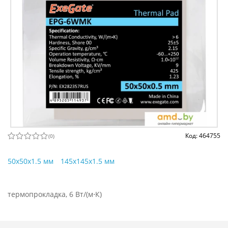
Код: 464755
(
0
)
50x50x1.5 мм
145x145x1.5 мм
термопрокладка, 6 Вт/(м⋅К)