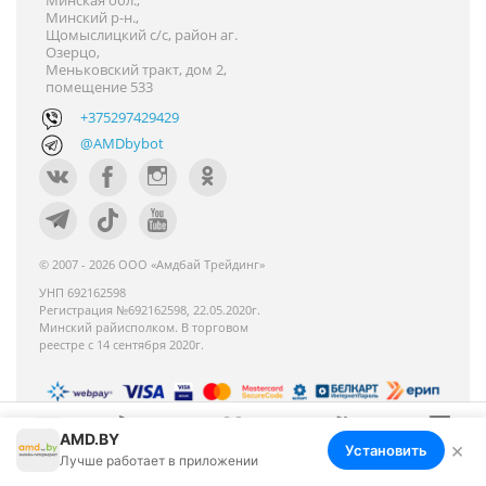
Минская обл.,
Минский р-н.,
Щомыслицкий с/с, район аг.
Озерцо,
Меньковский тракт, дом 2,
помещение 533
+375297429429
@AMDbybot
© 2007 - 2026 ООО «Амдбай Трейдинг»
УНП 692162598
Регистрация №692162598, 22.05.2020г.
Минский райисполком. В торговом
реестре с 14 сентября 2020г.
AMD.BY
Номер телефона работников местных
×
Установить
Меню
Корзина
Избранное
Сравнение
Войти
Лучше работает в приложении
исполнительных и распорядительных органов по