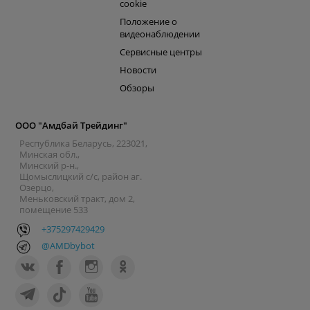
cookie
Положение о
видеонаблюдении
Сервисные центры
Новости
Обзоры
ООО "Амдбай Трейдинг"
Республика Беларусь, 223021,
Минская обл.,
Минский р-н.,
Щомыслицкий с/с, район аг.
Озерцо,
Меньковский тракт, дом 2,
помещение 533
+375297429429
@AMDbybot