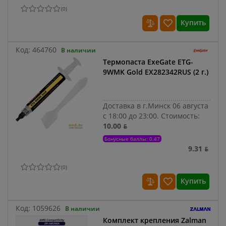
(
0
)
Купить
Код:
464760
В наличии
Термопаста ExeGate ETG-
9WMK Gold EX282342RUS (2 г.)
Доставка в г.Минск 06 августа
с 18:00 до 23:00.
Стоимость:
10.00 ƃ
Бонусные баллы: 0.47
9.31 ƃ
(
0
)
Купить
Код:
1059626
В наличии
Комплект крепления Zalman