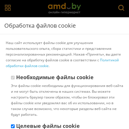
Главная
>
Каталог товаров
>
Световые деревья, фигуры
Обработка файлов cookie
Световые деревья, фигуры в Гомеле
Наш сайт использует файлы cookie для улучшения
пользовательского опыта, сбора статистики и представления
Популярные
Сортировать:
персонализированных рекомендаций. Нажав «Принять», вы даете
согласие на обработку файлов cookie в соответствии с
Политикой
Показано с 0 по 0 из 0 (всего 0 страниц)
обработки файлов cookie
.
Необходимые файлы cookie
Смотрите также
Эти файлы cookie необходимы для функционирования веб-сайта
Елочные игрушки и новогодние украшения
Цветы, букеты
и не могут быть отключены в наших системах. Вы можете
Подарочные наборы
Маскарадные костюмы
настроить браузер таким образом, чтобы он блокировал эти
Аксессуары для праздников
Гирлянды и световые фигуры
файлы cookie или уведомлял вас об их использовании, но в
Новогодние елки
таком случае возможно, что некоторые разделы веб-сайта не
будут работать.
Регионы
Целевые файлы cookie
Брест
Минск