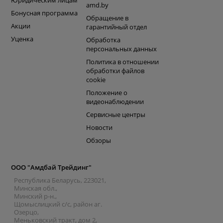
Юридическим лицам
amd.by
Бонусная программа
Обращение в
Акции
гарантийный отдел
Уценка
Обработка
персональных данных
Политика в отношении
обработки файлов
cookie
Положение о
видеонаблюдении
Сервисные центры
Новости
Обзоры
ООО "Амдбай Трейдинг"
Республика Беларусь, 223021,
Минская обл.,
Минский р-н.,
Щомыслицкий с/с, район аг.
Озерцо,
Меньковский тракт, дом 2,