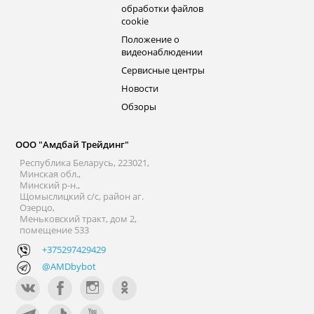
обработки файлов
cookie
Положение о
видеонаблюдении
Сервисные центры
Новости
Обзоры
ООО "Амдбай Трейдинг"
Республика Беларусь, 223021,
Минская обл.,
Минский р-н.,
Щомыслицкий с/с, район аг.
Озерцо,
Меньковский тракт, дом 2,
помещение 533
+375297429429
@AMDbybot