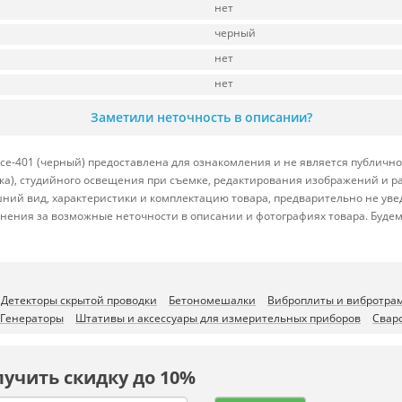
нет
черный
нет
нет
Заметили неточность в описании?
e-401 (черный) предоставлена для ознакомления и не является публичной
вка), студийного освещения при съемке, редактирования изображений и р
ний вид, характеристики и комплектацию товара, предварительно не уве
нения за возможные неточности в описании и фотографиях товара. Будем
Детекторы скрытой проводки
Бетономешалки
Виброплиты и вибротра
Генераторы
Штативы и аксессуары для измерительных приборов
Свар
лучить скидку до 10%