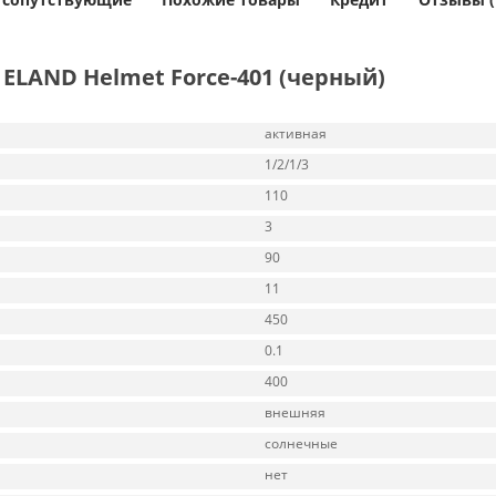
ELAND Helmet Force-401 (черный)
активная
1/2/1/3
110
3
90
11
450
0.1
400
внешняя
солнечные
нет