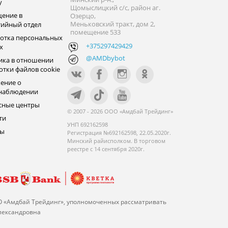
y
Щомыслицкий с/с, район аг.
ение в
Озерцо,
Меньковский тракт, дом 2,
тийный отдел
помещение 533
отка персональных
+375297429429
х
@AMDbybot
ика в отношении
отки файлов cookie
ение о
наблюдении
сные центры
© 2007 - 2026 ООО «Амдбай Трейдинг»
ти
УНП 692162598
ры
Регистрация №692162598, 22.05.2020г.
Минский райисполком. В торговом
реестре с 14 сентября 2020г.
О «Амдбай Трейдинг», уполномоченных рассматривать
Александровна