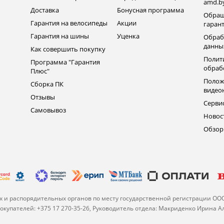
amd.b
Доставка
Бонусная программа
Обращ
Гарантия на велосипеды
Акции
гаран
Гарантия на шины
Уценка
Обраб
данны
Как совершить покупку
Полит
Программа "Гарантия
обраб
Плюс"
Полож
Сборка ПК
видео
Отзывы
Серви
Самовывоз
Новос
Обзо
 и распорядительных органов по месту государственной регистрации ОО
купателей: +375 17 270-35-26, Руководитель отдела: Макриденко Ирина 