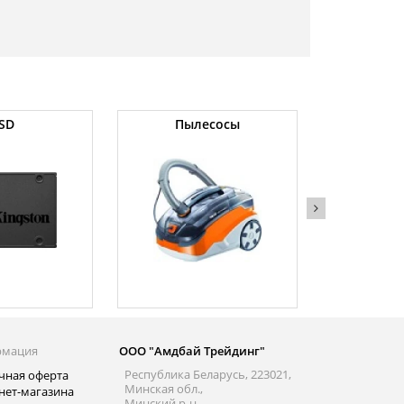
SD
Пылесосы
Оператив
рмация
ООО "Амдбай Трейдинг"
Республика Беларусь, 223021,
чная оферта
Минская обл.,
нет-магазина
Минский р-н.,