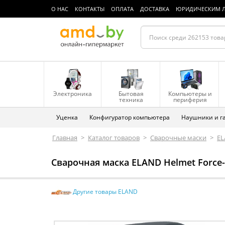
О НАС
КОНТАКТЫ
ОПЛАТА
ДОСТАВКА
ЮРИДИЧЕСКИМ 
Электроника
Бытовая
Компьютеры и
техника
периферия
Уценка
Конфигуратор компьютера
Наушники и г
Главная
>
Каталог товаров
>
Сварочные маски
>
E
Сварочная маска ELAND Helmet Force-
Другие товары ELAND