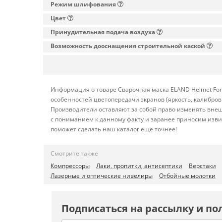
Режим шлифования
Цвет
Принудительная подача воздуха
Возможность дооснащения строительной каской
Информация о товаре Сварочная маска ELAND Helmet Forc
особенностей цветопередачи экранов (яркость, калибро
Производители оставляют за собой право изменять внеш
с пониманием к данному факту и заранее приносим изви
поможет сделать наш каталог еще точнее!
Смотрите также
Компрессоры
Лаки, пропитки, антисептики
Верстаки
Лазерные и оптические нивелиры
Отбойные молотки
Подписаться на рассылку и по