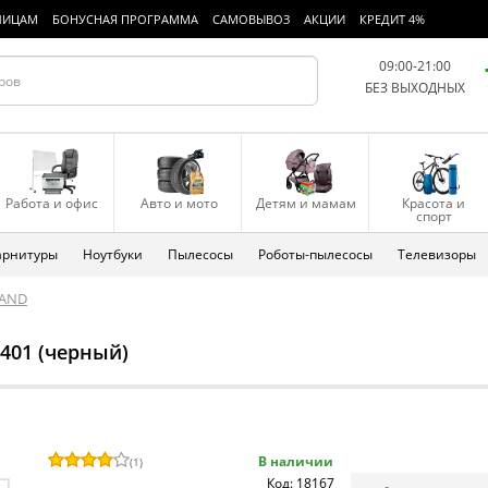
ЛИЦАМ
БОНУСНАЯ ПРОГРАММА
САМОВЫВОЗ
АКЦИИ
КРЕДИТ 4%
09:00-21:00
БЕЗ ВЫХОДНЫХ
Работа и офис
Авто и мото
Детям и мамам
Красота и
спорт
арнитуры
Ноутбуки
Пылесосы
Роботы-пылесосы
Телевизоры
LAND
401 (черный)
В наличии
(
1
)
Код: 18167