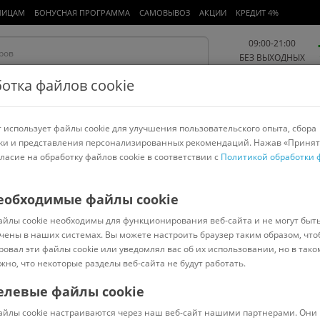
ЛИЦАМ
БОНУСНАЯ ПРОГРАММА
САМОВЫВОЗ
АКЦИИ
КРЕДИТ 4%
09:00-21:00
БЕЗ ВЫХОДНЫХ
отка файлов cookie
 использует файлы cookie для улучшения пользовательского опыта, сбора
Работа и офис
Авто и мото
Детям и мамам
Красота и
спорт
ки и представления персонализированных рекомендаций. Нажав «Принят
гласие на обработку файлов cookie в соответствии с
Политикой обработки 
арнитуры
Ноутбуки
Пылесосы
Роботы-пылесосы
Телевизоры
>
ELAND
еобходимые файлы cookie
айлы cookie необходимы для функционирования веб-сайта и не могут быт
Pro
чены в наших системах. Вы можете настроить браузер таким образом, что
ровал эти файлы cookie или уведомлял вас об их использовании, но в тако
жно, что некоторые разделы веб-сайта не будут работать.
елевые файлы cookie
В наличии
(
0
)
айлы cookie настраиваются через наш веб-сайт нашими партнерами. Они 
Код: 430813