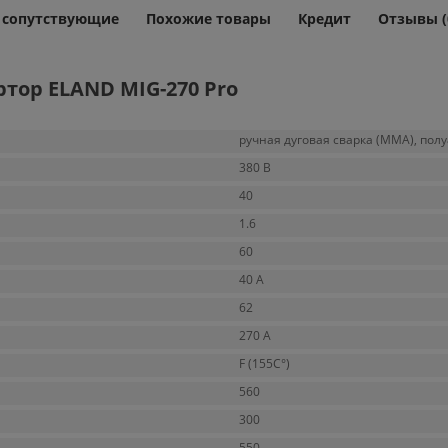
и сопутствующие
Похожие товары
Кредит
Отзывы (
тор ELAND MIG-270 Pro
ручная дуговая сварка (MMA), пол
380 В
40
1.6
60
40 А
62
270 А
F (155C°)
560
300
550