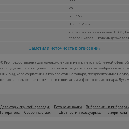
25
5 — 15 кг
0.8 — 1.2 мм
- горелка с евроразьемом 15AK (3
сетевой кабель - кабель держателя
Заметили неточность в описании?
 Pro предоставлена для ознакомления и не является публичной офертой. 
вка), студийного освещения при съемке, редактирования изображений и р
ний вид, характеристики и комплектацию товара, предварительно не уве
нения за возможные неточности в описании и фотографиях товара. Будем
Детекторы скрытой проводки
Бетономешалки
Виброплиты и вибротра
Генераторы
Сварочные маски
Штативы и аксессуары для измерительн