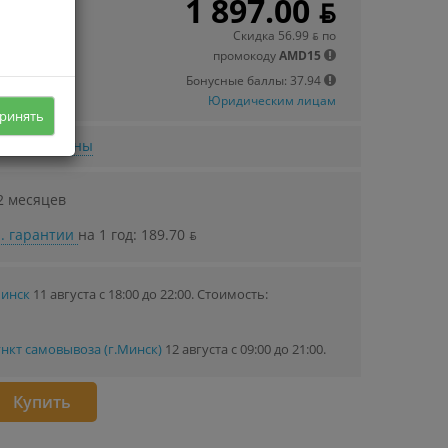
1 897.00 ƃ
 в кредит
.46 ƃ/мec.
Скидка 56.99 ƃ по
промокоду
AMD15
Бонусные баллы: 37.94
Юридическим лицам
ринять
нижении цены
2 месяцев
. гарантии
на 1 год: 189.70 ƃ
Минск
11 августа с 18:00 до 22:00.
Стоимость:
нкт самовывоза (г.Минск)
12 августа с 09:00 до 21:00.
Купить