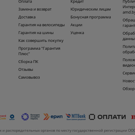
Оплата
Кредит
Публи
Интер
Замена и возврат
Юридическим лицам
amd.b
Доставка
Бонусная программа
Обращ
Гарантия на велосипеды
Акции
гаран
Гарантия на шины
Уценка
Обраб
данны
Как совершить покупку
Полит
Программа "Гарантия
обраб
Плюс"
Полож
Сборка ПК
видео
Отзывы
Серви
Самовывоз
Новос
Обзо
 и распорядительных органов по месту государственной регистрации ОО