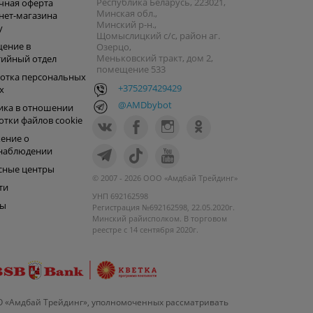
Республика Беларусь, 223021,
чная оферта
Минская обл.,
нет-магазина
Минский р-н.,
y
Щомыслицкий с/с, район аг.
ение в
Озерцо,
Меньковский тракт, дом 2,
тийный отдел
помещение 533
отка персональных
+375297429429
х
@AMDbybot
ика в отношении
отки файлов cookie
ение о
наблюдении
сные центры
© 2007 - 2026 ООО «Амдбай Трейдинг»
ти
УНП 692162598
ры
Регистрация №692162598, 22.05.2020г.
Минский райисполком. В торговом
реестре с 14 сентября 2020г.
О «Амдбай Трейдинг», уполномоченных рассматривать