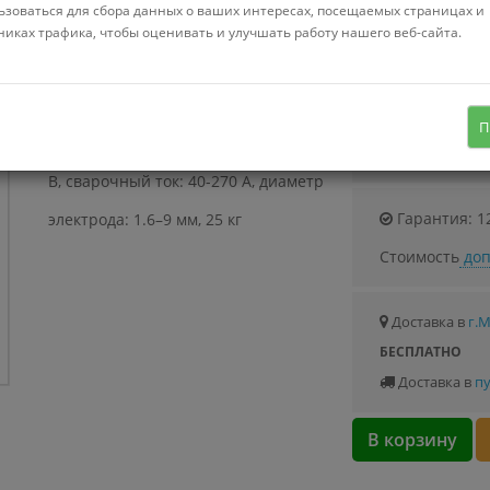
Можно купить
ьзоваться для сбора данных о ваших интересах, посещаемых страницах и
Стоимость от 29
никах трафика, чтобы оценивать и улучшать работу нашего веб-сайта.
ручная дуговая сварка (MMA)/
полуавтоматическая сварка
П
(MIG/MAG), входное напряжение 380
Узнать о с
В, сварочный ток: 40-270 А, диаметр
Гарантия: 1
электрода: 1.6–9 мм, 25 кг
Стоимость
доп
Доставка в
г.
БЕСПЛАТНО
Доставка в
пу
В корзину