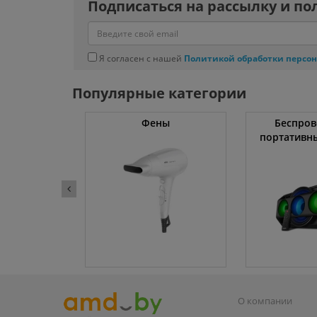
Подписаться на рассылку и по
Я согласен с нашей
Политикой обработки персо
Популярные категории
жки
Фены
Беспров
портативн
О компании