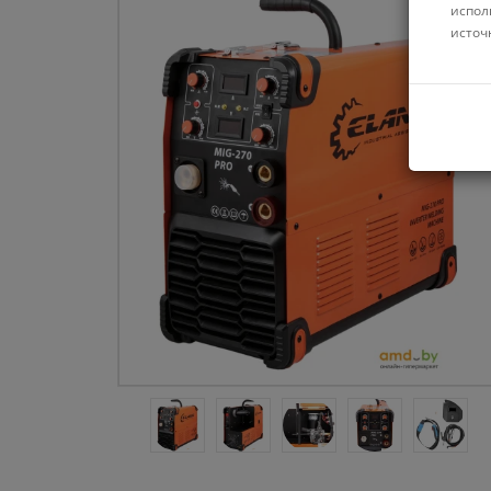
испол
источ