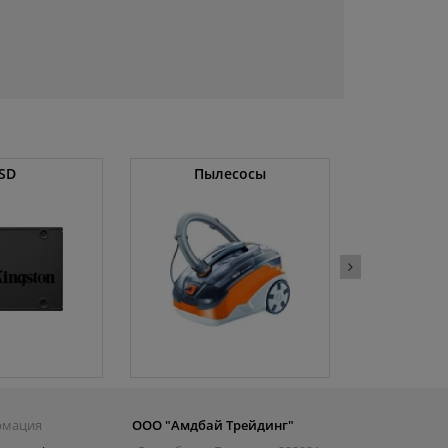
SD
Пылесосы
Оператив
рмация
ООО "Амдбай Трейдинг"