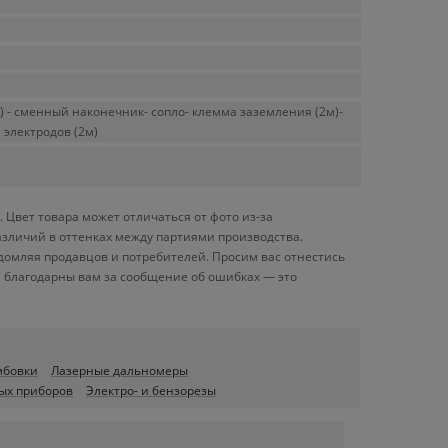
m) - сменный наконечник- сопло- клемма заземления (2м)-
 электродов (2м)
Цвет товара может отличаться от фото из-за
азличий в оттенках между партиями производства.
домляя продавцов и потребителей. Просим вас отнестись
 благодарны вам за сообщение об ошибках — это
мбовки
Лазерные дальномеры
ых приборов
Электро- и бензорезы