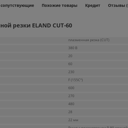
и сопутствующие
Похожие товары
Кредит
Отзывы (
ной резки ELAND CUT-60
плазменная резка (CUT)
380 В
20
60
230
F (155C°)
600
270
480
28
22 мм
Рукав с плазмотроном P-80 длиной