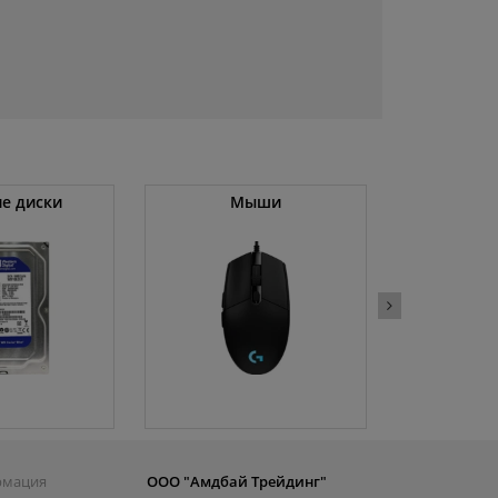
е диски
Мыши
Холод
рмация
ООО "Амдбай Трейдинг"