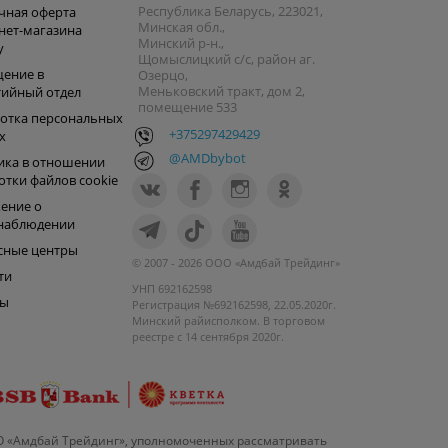
Республика Беларусь, 223021,
чная оферта
Минская обл.,
нет-магазина
Минский р-н.,
y
Щомыслицкий с/с, район аг.
ение в
Озерцо,
Меньковский тракт, дом 2,
тийный отдел
помещение 533
отка персональных
+375297429429
х
@AMDbybot
ика в отношении
отки файлов cookie
ение о
наблюдении
сные центры
© 2007 - 2026 ООО «Амдбай Трейдинг»
ти
УНП 692162598
ры
Регистрация №692162598, 22.05.2020г.
Минский райисполком. В торговом
реестре с 14 сентября 2020г.
О «Амдбай Трейдинг», уполномоченных рассматривать