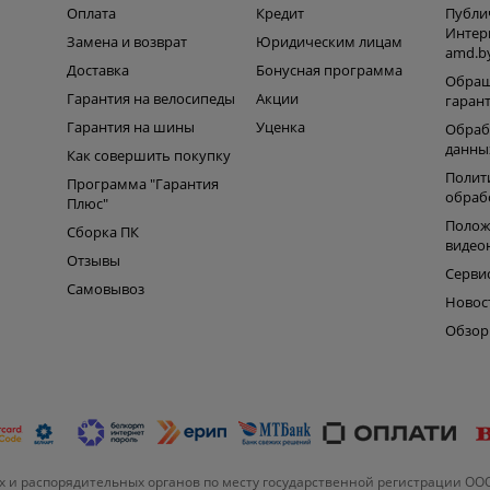
Оплата
Кредит
Публи
Интер
Замена и возврат
Юридическим лицам
amd.b
Доставка
Бонусная программа
Обращ
Гарантия на велосипеды
Акции
гаран
Гарантия на шины
Уценка
Обраб
данны
Как совершить покупку
Полит
Программа "Гарантия
обраб
Плюс"
Полож
Сборка ПК
видео
Отзывы
Серви
Самовывоз
Новос
Обзо
 и распорядительных органов по месту государственной регистрации ОО