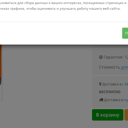
Можно купить
ьзоваться для сбора данных о ваших интересах, посещаемых страницах и
Стоимость от 23
никах трафика, чтобы оценивать и улучшать работу нашего веб-сайта.
плазменная резка (CUT), 380 В,
сварочный ток: 20–60 А, 28 кг
П
Узнать о с
Гарантия: 1
Стоимость
доп
Доставка в
г.
БЕСПЛАТНО
Доставка в
пу
В корзину