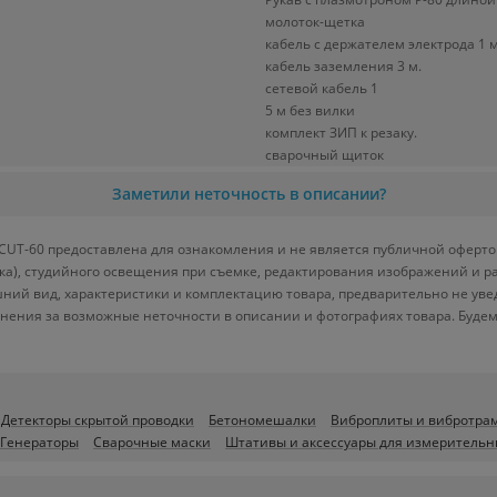
молоток-щетка
кабель с держателем электрода 1 м
кабель заземления 3 м.
сетевой кабель 1
5 м без вилки
комплект ЗИП к резаку.
сварочный щиток
Заметили неточность в описании?
UT-60 предоставлена для ознакомления и не является публичной офертой.
вка), студийного освещения при съемке, редактирования изображений и р
ний вид, характеристики и комплектацию товара, предварительно не уве
нения за возможные неточности в описании и фотографиях товара. Будем
Детекторы скрытой проводки
Бетономешалки
Виброплиты и вибротра
Генераторы
Сварочные маски
Штативы и аксессуары для измерительн