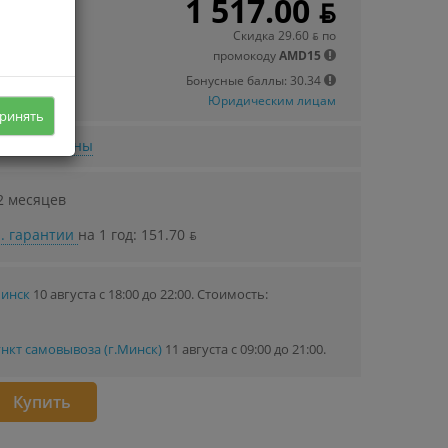
1 517.00 ƃ
 в кредит
.56 ƃ/мec.
Скидка 29.60 ƃ по
промокоду
AMD15
Бонусные баллы: 30.34
Юридическим лицам
ринять
нижении цены
2 месяцев
. гарантии
на 1 год: 151.70 ƃ
Минск
10 августа с 18:00 до 22:00.
Стоимость:
нкт самовывоза (г.Минск)
11 августа с 09:00 до 21:00.
Купить