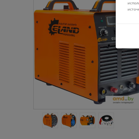
испол
источ