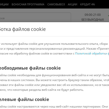
ЛИЦАМ
БОНУСНАЯ ПРОГРАММА
САМОВЫВОЗ
АКЦИИ
КРЕДИТ 4%
09:00-21:00
БЕЗ ВЫХОДНЫХ
отка файлов cookie
 использует файлы cookie для улучшения пользовательского опыта, сбора
Работа и офис
Авто и мото
Детям и мамам
Красота и
спорт
ки и представления персонализированных рекомендаций. Нажав «Принят
гласие на обработку файлов cookie в соответствии с
Политикой обработки 
арнитуры
Ноутбуки
Пылесосы
Роботы-пылесосы
Телевизоры
>
ELAND
еобходимые файлы cookie
айлы cookie необходимы для функционирования веб-сайта и не могут быт
T-60
чены в наших системах. Вы можете настроить браузер таким образом, что
ровал эти файлы cookie или уведомлял вас об их использовании, но в тако
жно, что некоторые разделы веб-сайта не будут работать.
елевые файлы cookie
В наличии
(
0
)
айлы cookie настраиваются через наш веб-сайт нашими партнерами. Они 
Код: 689167