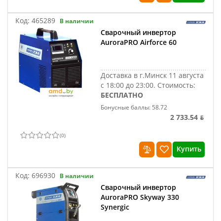
Код:
465289
В наличии
Сварочный инвертор
AuroraPRO Airforce 60
Доставка в г.Минск 11 августа
с 18:00 до 23:00.
Стоимость:
БЕСПЛАТНО
Бонусные баллы: 58.72
2 733.54 ƃ
(
0
)
Купить
Код:
696930
В наличии
Сварочный инвертор
AuroraPRO Skyway 330
Synergic