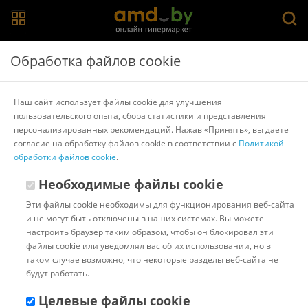
Главная
>
Каталог товаров
>
Сварочные инверторы
Обработка файлов cookie
Сварочные аппараты
Наш сайт использует файлы cookie для улучшения
пользовательского опыта, сбора статистики и представления
Популярные
Сортировать:
персонализированных рекомендаций. Нажав «Принять», вы даете
согласие на обработку файлов cookie в соответствии с
Политикой
Код:
1039209
В наличии
обработки файлов cookie
.
Сварочный инвертор ELAND
COMPACT-201
Необходимые файлы cookie
Эти файлы cookie необходимы для функционирования веб-сайта
и не могут быть отключены в наших системах. Вы можете
Доставка в г.Минск 11 августа
настроить браузер таким образом, чтобы он блокировал эти
с 18:00 до 22:00.
Стоимость:
файлы cookie или уведомлял вас об их использовании, но в
БЕСПЛАТНО
таком случае возможно, что некоторые разделы веб-сайта не
Бонусные баллы: 5.92
будут работать.
296.00 ƃ
Целевые файлы cookie