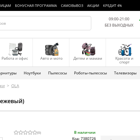
ЛИЦАМ
БОНУСНАЯ ПРОГРАММА
САМОВЫВОЗ
АКЦИИ
КРЕДИТ 4%
09:00-21:00
БЕЗ ВЫХОДНЫХ
Работа и офис
Авто и мото
Детям и мамам
Красота и
спорт
арнитуры
Ноутбуки
Пылесосы
Роботы-пылесосы
Телевизоры
мки
>
OLA
(бежевый)
В наличии
(
0
)
Код: 7380726