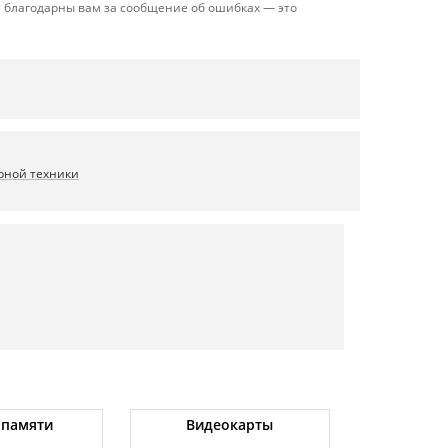
 благодарны вам за сообщение об ошибках — это
рной техники
 памяти
Видеокарты
Угловые 
(бо