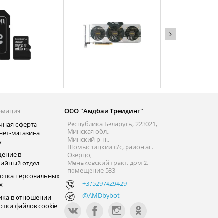
рмация
ООО "Амдбай Трейдинг"
Республика Беларусь, 223021,
чная оферта
Минская обл.,
нет-магазина
Минский р-н.,
y
Щомыслицкий с/с, район аг.
ение в
Озерцо,
Меньковский тракт, дом 2,
тийный отдел
помещение 533
отка персональных
+375297429429
х
@AMDbybot
ика в отношении
отки файлов cookie