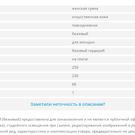
женская сумка
искусственная кожа
повседневное
бежевый
для женщин
базовый гардероб
на плече
250
230
60
1
Заметили неточность в описании?
R (бежевый) предоставлена для ознакомления и не является публичной офе
вка), студийного освещения при съемке, редактирования изображений и р
ний вид, характеристики и комплектацию товара, предварительно не уве