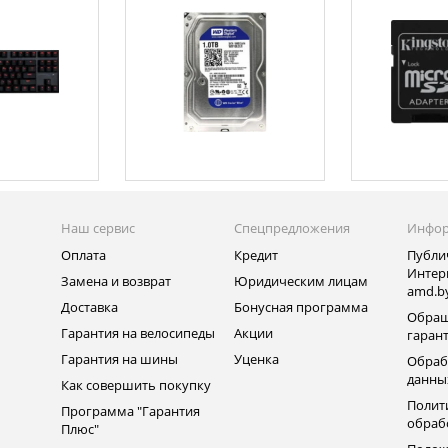
Наш сервис
Спецпредложения
Инфо
Оплата
Кредит
Публи
Интер
Замена и возврат
Юридическим лицам
amd.b
Доставка
Бонусная программа
Обращ
Гарантия на велосипеды
Акции
гаран
Гарантия на шины
Уценка
Обраб
данны
Как совершить покупку
Полит
Программа "Гарантия
обраб
Плюс"