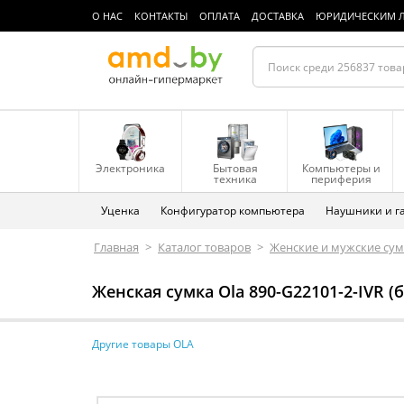
О НАС
КОНТАКТЫ
ОПЛАТА
ДОСТАВКА
ЮРИДИЧЕСКИМ 
Электроника
Бытовая
Компьютеры и
техника
периферия
Уценка
Конфигуратор компьютера
Наушники и г
Главная
>
Каталог товаров
>
Женские и мужские су
Женская сумка Ola 890-G22101-2-IVR 
Другие товары OLA