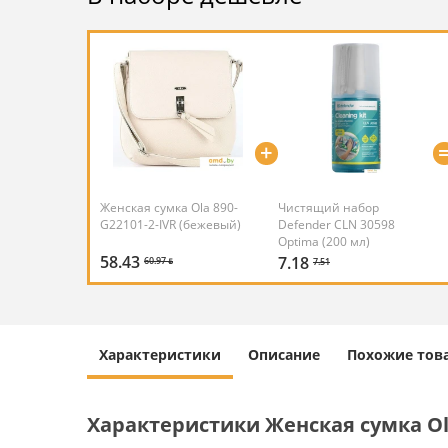
+
Женская сумка Ola 890-
Чистящий набор
G22101-2-IVR (бежевый)
Defender CLN 30598
Optima (200 мл)
58.43
7.18
60.97 ƃ
7.51
Характеристики
Описание
Похожие тов
Характеристики Женская сумка Ola