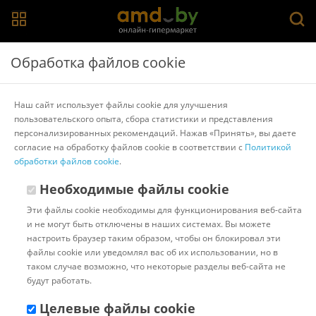
Главная
>
Каталог товаров
>
Женские и мужские сумки
>
Обработка файлов cookie
David Jones
Женская сумка David Jones 823-CM6759-DPK (темно-
Наш сайт использует файлы cookie для улучшения
розовый)
пользовательского опыта, сбора статистики и представления
персонализированных рекомендаций. Нажав «Принять», вы даете
согласие на обработку файлов cookie в соответствии с
Политикой
Другие товары David Jones
обработки файлов cookie
.
Необходимые файлы cookie
Эти файлы cookie необходимы для функционирования веб-сайта
и не могут быть отключены в наших системах. Вы можете
настроить браузер таким образом, чтобы он блокировал эти
файлы cookie или уведомлял вас об их использовании, но в
таком случае возможно, что некоторые разделы веб-сайта не
будут работать.
Целевые файлы cookie