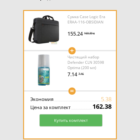
Сумка Case Logic Era
ERAA-116-OBSIDIAN
155.24
160.30 ƃ
+
Чистящий набор
Defender CLN 30598
Optima (200 мл)
7.14
7.46
=
5.38
Экономия
162.38
Цена за комплект
Купить комплект