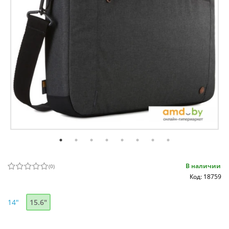
В наличии
(
0
)
Код: 18759
14"
15.6"