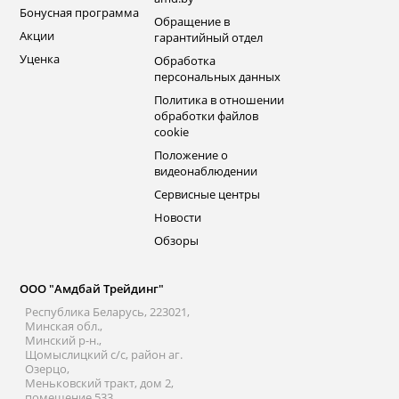
Бонусная программа
Обращение в
Акции
гарантийный отдел
Уценка
Обработка
персональных данных
Политика в отношении
обработки файлов
cookie
Положение о
видеонаблюдении
Сервисные центры
Новости
Обзоры
ООО "Амдбай Трейдинг"
Республика Беларусь, 223021,
Минская обл.,
Минский р-н.,
Щомыслицкий с/с, район аг.
Озерцо,
Меньковский тракт, дом 2,
помещение 533