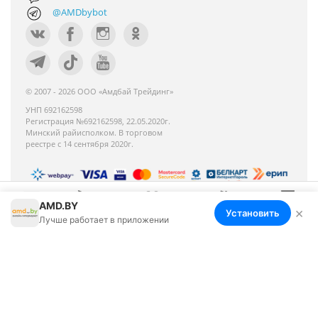
@AMDbybot
© 2007 - 2026 ООО «Амдбай Трейдинг»
УНП 692162598
Регистрация №692162598, 22.05.2020г.
Минский райисполком. В торговом
реестре с 14 сентября 2020г.
AMD.BY
Номер телефона работников местных
×
Установить
Меню
Корзина
Избранное
Сравнение
Войти
Лучше работает в приложении
исполнительных и распорядительных органов по
месту государственной регистрации ООО «Амдбай
Трейдинг», уполномоченных рассматривать
обращения покупателей: +375 17 270-35-26,
Руководитель отдела: Макриденко Ирина
Александровна