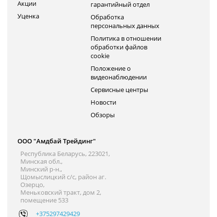
Акции
гарантийный отдел
Уценка
Обработка
персональных данных
Политика в отношении
обработки файлов
cookie
Положение о
видеонаблюдении
Сервисные центры
Новости
Обзоры
ООО "Амдбай Трейдинг"
Республика Беларусь, 223021,
Минская обл.,
Минский р-н.,
Щомыслицкий с/с, район аг.
Озерцо,
Меньковский тракт, дом 2,
помещение 533
+375297429429