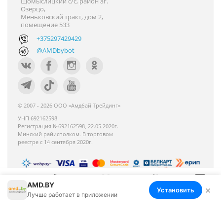
Щомыслицкий с/с, район аг.
Озерцо,
Меньковский тракт, дом 2,
помещение 533
+375297429429
@AMDbybot
© 2007 - 2026 ООО «Амдбай Трейдинг»
УНП 692162598
Регистрация №692162598, 22.05.2020г.
Минский райисполком. В торговом
реестре с 14 сентября 2020г.
AMD.BY
Номер телефона работников местных
×
Установить
Меню
Корзина
Избранное
Сравнение
Войти
Лучше работает в приложении
исполнительных и распорядительных органов по
месту государственной регистрации ООО «Амдбай
Трейдинг», уполномоченных рассматривать