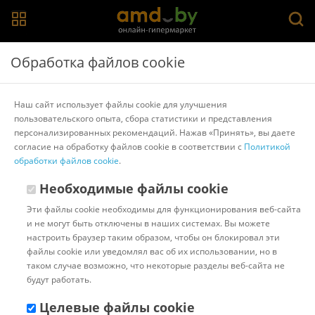
Главная
>
Каталог товаров
>
Стулья для кухни и бара
>
Signal
Обработка файлов cookie
Стул Signal MN-SC (белый/серый)
Наш сайт использует файлы cookie для улучшения
пользовательского опыта, сбора статистики и представления
Другие товары Signal
персонализированных рекомендаций. Нажав «Принять», вы даете
согласие на обработку файлов cookie в соответствии с
Политикой
обработки файлов cookie
.
Необходимые файлы cookie
Эти файлы cookie необходимы для функционирования веб-сайта
и не могут быть отключены в наших системах. Вы можете
настроить браузер таким образом, чтобы он блокировал эти
файлы cookie или уведомлял вас об их использовании, но в
таком случае возможно, что некоторые разделы веб-сайта не
будут работать.
Целевые файлы cookie