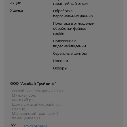
Акции
гарантийный отдел
Уценка
Обработка
персональных данных
Политика в отношении
обработки файлов
cookie
Положение о
видеонаблюдении
Сервисные центры
Новости
Обзоры
ООО "Амдбай Трейдинг"
Республика Беларусь, 223021,
Минская обл.,
Минский р-н.,
Щомыслицкий с/с, район аг.
Озерцо,
Меньковский тракт, дом 2,
помещение 533
+375297429429