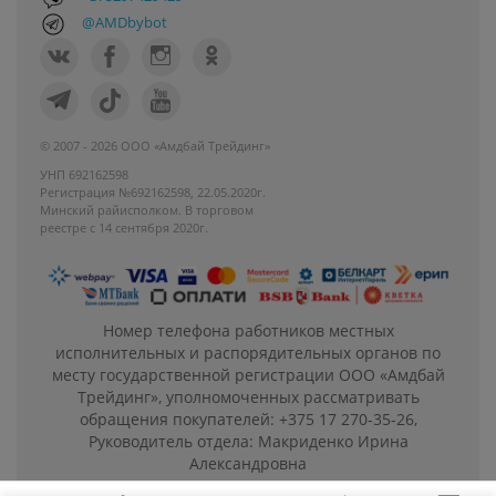
@AMDbybot
© 2007 - 2026 ООО «Амдбай Трейдинг»
УНП 692162598
Регистрация №692162598, 22.05.2020г.
Минский райисполком. В торговом
реестре с 14 сентября 2020г.
Номер телефона работников местных
исполнительных и распорядительных органов по
месту государственной регистрации ООО «Амдбай
Трейдинг», уполномоченных рассматривать
обращения покупателей: +375 17 270-35-26,
Руководитель отдела: Макриденко Ирина
Александровна