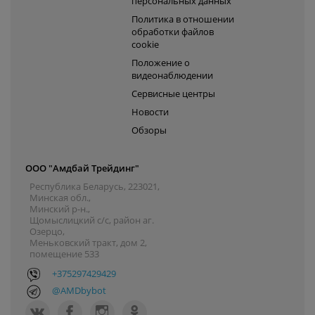
персональных данных
Политика в отношении
обработки файлов
cookie
Положение о
видеонаблюдении
Сервисные центры
Новости
Обзоры
ООО "Амдбай Трейдинг"
Республика Беларусь, 223021,
Минская обл.,
Минский р-н.,
Щомыслицкий с/с, район аг.
Озерцо,
Меньковский тракт, дом 2,
помещение 533
+375297429429
@AMDbybot