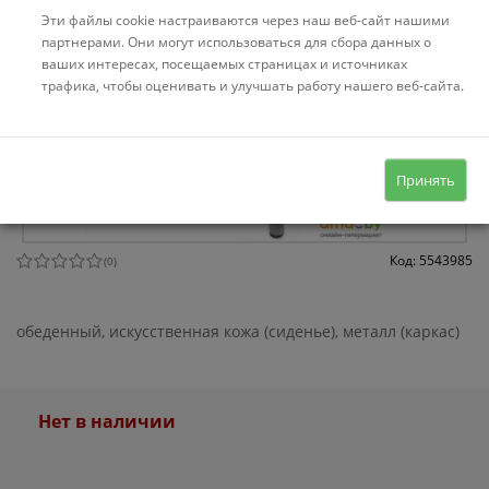
Эти файлы cookie настраиваются через наш веб-сайт нашими
партнерами. Они могут использоваться для сбора данных о
ваших интересах, посещаемых страницах и источниках
трафика, чтобы оценивать и улучшать работу нашего веб-сайта.
Принять
Код: 5543985
(
0
)
обеденный, искусственная кожа (сиденье), металл (каркас)
Нет в наличии