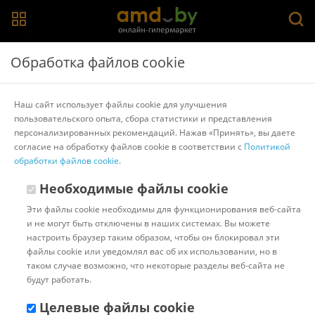
Главная
>
Каталог товаров
>
Стулья для кухни и бара
>
Ника
Обработка файлов cookie
Табурет Ника Эконом 3 ТЭ3/СК (слоновая кость)
Наш сайт использует файлы cookie для улучшения
пользовательского опыта, сбора статистики и представления
Другие товары Ника
персонализированных рекомендаций. Нажав «Принять», вы даете
согласие на обработку файлов cookie в соответствии с
Политикой
обработки файлов cookie
.
Необходимые файлы cookie
Эти файлы cookie необходимы для функционирования веб-сайта
и не могут быть отключены в наших системах. Вы можете
настроить браузер таким образом, чтобы он блокировал эти
файлы cookie или уведомлял вас об их использовании, но в
таком случае возможно, что некоторые разделы веб-сайта не
будут работать.
Целевые файлы cookie