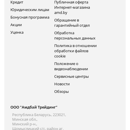
Кредит
Публичная оферта
Интернет-магазина
Юридическим лицам
amd.by
Бонусная программа
Обращение в
Акции
гарантийный отдел
Уценка
Обработка
персональных данных
Политика в отношении
обработки файлов
cookie
Положение о
видеонаблюдении
Сервисные центры
Новости
Обзоры
ООО "Амдбай Трейдинг"
Республика Беларусь, 223021,
Минская обл.,
Минский р-н.,
Щомыслицкий с/с, район аг.