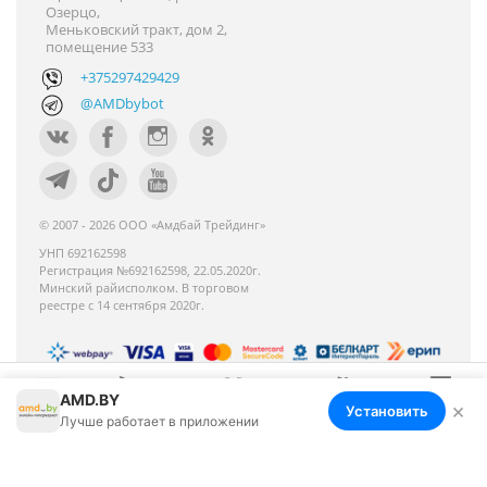
Озерцо,
Меньковский тракт, дом 2,
помещение 533
+375297429429
@AMDbybot
© 2007 - 2026 ООО «Амдбай Трейдинг»
УНП 692162598
Регистрация №692162598, 22.05.2020г.
Минский райисполком. В торговом
реестре с 14 сентября 2020г.
AMD.BY
Номер телефона работников местных
×
Установить
Меню
Корзина
Избранное
Сравнение
Войти
Лучше работает в приложении
исполнительных и распорядительных органов по
месту государственной регистрации ООО «Амдбай
Трейдинг», уполномоченных рассматривать