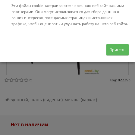
Эти файлы cookie настраиваются через наш веб-сайт нашими
партнерами. Они могут использоваться для сбора данных о
ваших интересах, посещаемых страницах и источниках
трафика, чтобы оценивать и улучшать работу нашего веб-сайта.
Принять
Код: 822295
(
0
)
обеденный, ткань (сиденье), металл (каркас)
Нет в наличии