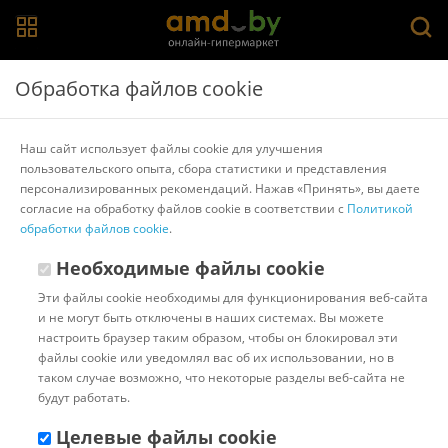
Главная
>
Каталог товаров
>
Стулья для кухни и бара
>
Обработка файлов cookie
Mebelart
Стул Mebelart Flip (серый/черный)
Наш сайт использует файлы cookie для улучшения
пользовательского опыта, сбора статистики и представления
персонализированных рекомендаций. Нажав «Принять», вы даете
Другие товары Mebelart
согласие на обработку файлов cookie в соответствии с
Политикой
обработки файлов cookie
.
Необходимые файлы cookie
Эти файлы cookie необходимы для функционирования веб-сайта
и не могут быть отключены в наших системах. Вы можете
настроить браузер таким образом, чтобы он блокировал эти
файлы cookie или уведомлял вас об их использовании, но в
таком случае возможно, что некоторые разделы веб-сайта не
будут работать.
Целевые файлы cookie