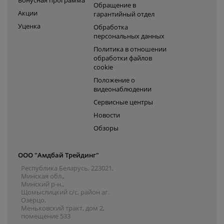
Обращение в
Акции
гарантийный отдел
Уценка
Обработка
персональных данных
Политика в отношении
обработки файлов
cookie
Положение о
видеонаблюдении
Сервисные центры
Новости
Обзоры
ООО "Амдбай Трейдинг"
Республика Беларусь, 223021,
Минская обл.,
Минский р-н.,
Щомыслицкий с/с, район аг.
Озерцо,
Меньковский тракт, дом 2,
помещение 533