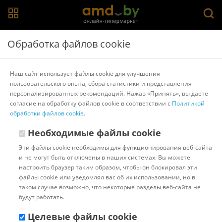
Главная
>
Каталог товаров
>
Стулья для кухни и бара
>
Алвест
Обработка файлов cookie
Стул Алвест Av 435 (зеленый бархат/черный)
Наш сайт использует файлы cookie для улучшения
пользовательского опыта, сбора статистики и представления
Другие товары Алвест
персонализированных рекомендаций. Нажав «Принять», вы даете
согласие на обработку файлов cookie в соответствии с
Политикой
обработки файлов cookie
.
Необходимые файлы cookie
Эти файлы cookie необходимы для функционирования веб-сайта
и не могут быть отключены в наших системах. Вы можете
настроить браузер таким образом, чтобы он блокировал эти
файлы cookie или уведомлял вас об их использовании, но в
таком случае возможно, что некоторые разделы веб-сайта не
будут работать.
Целевые файлы cookie