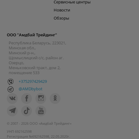
Сервисные центры
Новости
Обзоры
ООО "Амдбай Трейдинг"
Республика Беларусь, 223021,
Минская обл.,
Минский р-н.,
Щомыслицкий с/с, район аг.
Озерцо,
Меньковский тракт, дом 2,
помещение 533
+375297429429
@AMDbybot
© 2007 - 2026 ООО «Амдбай Трейдинг»
УНП 692162598
Регистрация №692162598, 22.05.2020г.