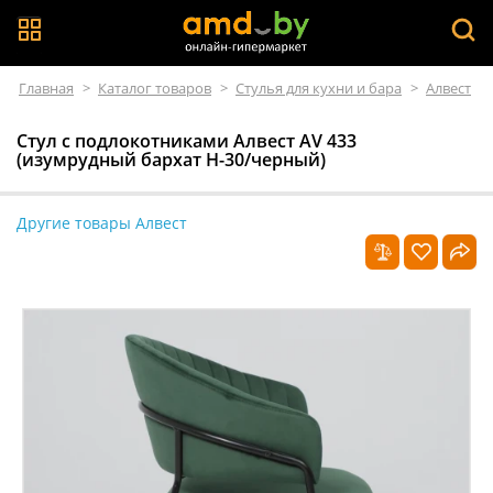
Главная
>
Каталог товаров
>
Стулья для кухни и бара
>
Алвест
Стул с подлокотниками Алвест AV 433
(изумрудный бархат H-30/черный)
Другие товары Алвест