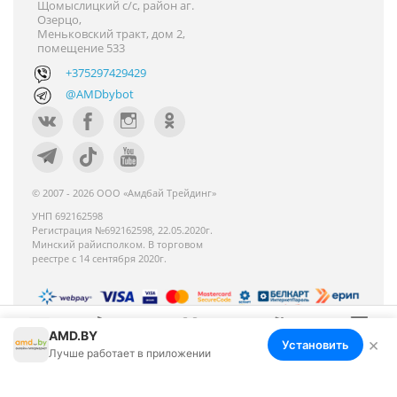
Щомыслицкий с/с, район аг.
Озерцо,
Меньковский тракт, дом 2,
помещение 533
+375297429429
@AMDbybot
© 2007 - 2026 ООО «Амдбай Трейдинг»
УНП 692162598
Регистрация №692162598, 22.05.2020г.
Минский райисполком. В торговом
реестре с 14 сентября 2020г.
AMD.BY
Номер телефона работников местных
×
Установить
Меню
Корзина
Избранное
Сравнение
Войти
Лучше работает в приложении
исполнительных и распорядительных органов по
месту государственной регистрации ООО «Амдбай
Трейдинг», уполномоченных рассматривать