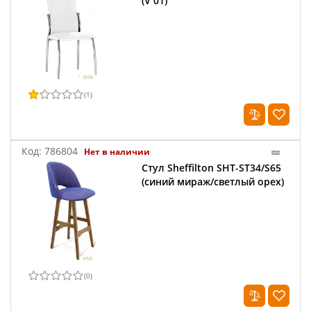
(V 01)
(
1
)
Код:
786804
Нет в наличии
Стул Sheffilton SHT-ST34/S65
(синий мираж/светлый орех)
(
0
)