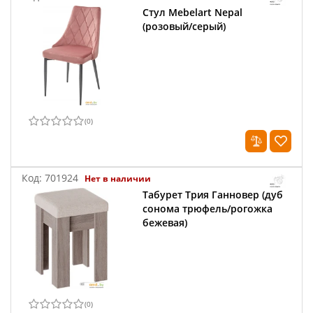
Стул Mebelart Nepal
(розовый/серый)
(
0
)
Код:
701924
Нет в наличии
Табурет Трия Ганновер (дуб
сонома трюфель/рогожка
бежевая)
(
0
)