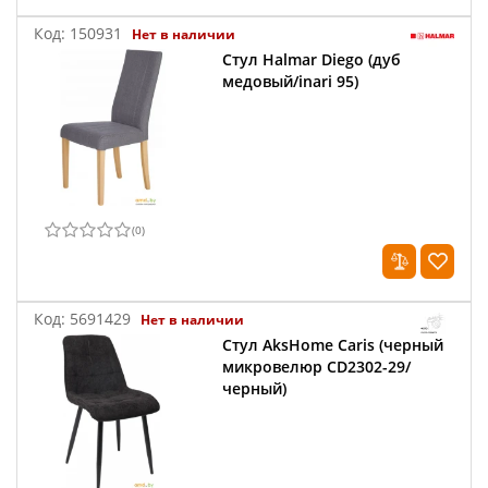
Код:
150931
Нет в наличии
Стул Halmar Diego (дуб
медовый/inari 95)
(
0
)
Код:
5691429
Нет в наличии
Стул AksHome Caris (черный
микровелюр CD2302-29/
черный)