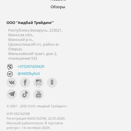
Обзоры
ООО "Амдбай Трейдинг"
Республика Беларусь, 223021,
Минская обл.,
Минский р-н.,
Щомыслицкий с/с, район аг.
Озерцо,
Меньковский тракт, дом 2,
помещение 533
+375297429429
@AMDbybot
© 2007 - 2026 ООО «Амдбай Трейдинг»
УНП 692162598
Регистрация №692162598, 22.05.2020г.
Минский райисполком. В торговом
реестре с 14 сентября 2020г.