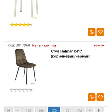
(
1
)
Код:
3017968
Нет в наличии
Стул Halmar K417
(коричневый/черный)
(
0
)
168
169
170
171
172