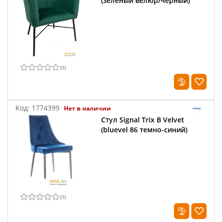
(зеленый велюр/черный)
(
0
)
Код:
1774399
Нет в наличии
Стул Signal Trix B Velvet
(bluevel 86 темно-синий)
(
0
)