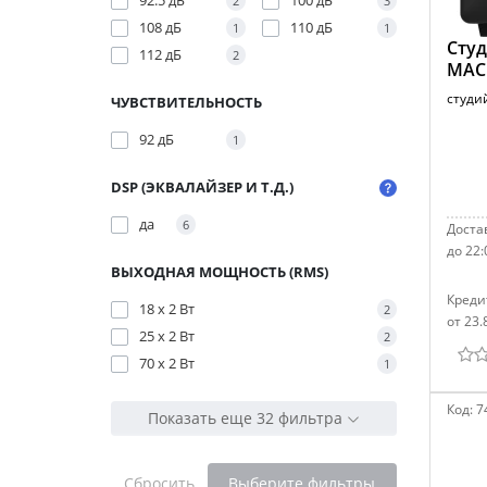
92.5 дБ
100 дБ
2
3
108 дБ
110 дБ
1
1
Сту
112 дБ
2
MAC
студи
ЧУВСТВИТЕЛЬНОСТЬ
92 дБ
1
DSP (ЭКВАЛАЙЗЕР И Т.Д.)
да
6
Достав
до 22:
ВЫХОДНАЯ МОЩНОСТЬ (RMS)
Креди
18 x 2 Вт
2
от 23.
25 x 2 Вт
2
70 x 2 Вт
1
Код:
7
Показать еще 32 фильтра
Сбросить
Выберите фильтры