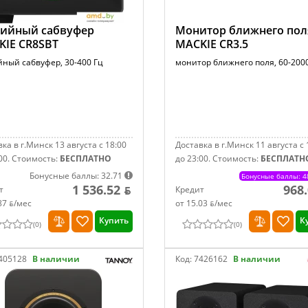
дийный сабвуфер
Монитор ближнего пол
KIE CR8SBT
MACKIE CR3.5
йный сабвуфер, 30-400 Гц
монитор ближнего поля, 60-200
ка в г.Минск 13 августа с 18:00
Доставка в г.Минск 11 августа с 
00.
Стоимость:
БЕСПЛАТНО
до 23:00.
Стоимость:
БЕСПЛАТН
Бонусные баллы: 32.71
Бонусные баллы: 4
1 536.52 ƃ
968.
т
Кредит
87 ƃ/мec
от 15.03 ƃ/мec
Купить
К
(
0
)
(
0
)
405128
В наличии
Код:
7426162
В наличии