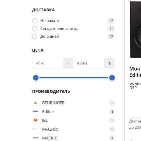
ДОСТАВКА
Не важно
17
Сегодня или завтра
11
До 5 дней
17
ЦЕНА
-
ƃ
Мон
Edif
монит
DSP
ПРОИЗВОДИТЕЛЬ
BEHRINGER
1
Edifier
4
JBL
1
Достав
до 23:
M-Audio
1
MACKIE
3