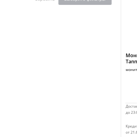
Мон
Tann
монит
Достав
до 23:
Креди
от 21.