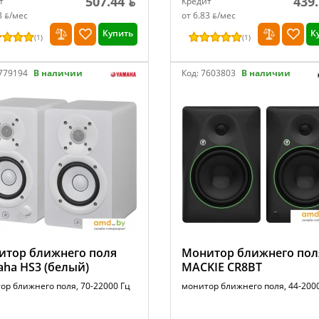
507.44 ƃ
439.
т
Кредит
8 ƃ/мec
от 6.83 ƃ/мec
Купить
К
(
1
)
(
1
)
779194
В наличии
Код:
7603803
В наличии
итор ближнего поля
Монитор ближнего пол
ha HS3 (белый)
MACKIE CR8BT
ор ближнего поля, 70-22000 Гц
монитор ближнего поля, 44-200