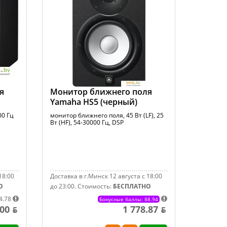
я
Монитор ближнего поля
Yamaha HS5 (черный)
00 Гц
монитор ближнего поля, 45 Вт (LF), 25
Вт (HF), 54-30000 Гц, DSP
18:00
Доставка в г.Минск 12 августа с 18:00
О
до 23:00.
Стоимость:
БЕСПЛАТНО
4.78
Бонусные баллы: 88.94
.00 ƃ
1 778.87 ƃ