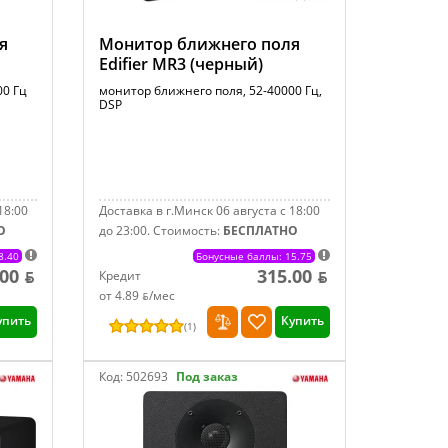
я
Монитор ближнего поля
Edifier MR3 (черный)
00 Гц
монитор ближнего поля, 52-40000 Гц,
DSP
18:00
Доставка в г.Минск 06 августа с 18:00
О
до 23:00.
Стоимость:
БЕСПЛАТНО
8.40
Бонусные баллы: 15.75
00 ƃ
315.00 ƃ
Кредит
от 4.89 ƃ/мec
упить
Купить
(
1
)
Код:
502693
Под заказ