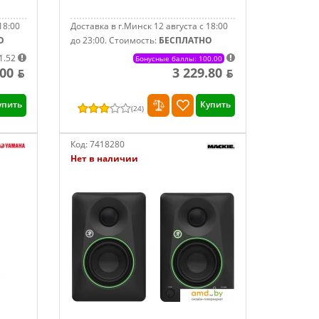
18:00
Доставка в г.Минск 12 августа с 18:00
О
до 23:00.
Стоимость:
БЕСПЛАТНО
1.52
Бонусные баллы: 100.00
.00 ƃ
3 229.80 ƃ
упить
Купить
(
24
)
Код:
7418280
Нет в наличии