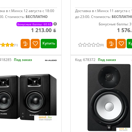
ка в г.Минск 12 августа с 18:00
Доставка в г.Минск 11 августа с 
00.
Стоимость:
БЕСПЛАТНО
до 23:00.
Стоимость:
БЕСПЛАТН
Бонусные баллы: 3
Бонусные баллы: 60.65
1 213.00 ƃ
1 576
Купить
К
(
1
)
(
0
)
418285
Под заказ
Код:
678372
Под заказ