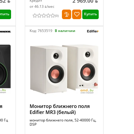
52 ƃ
2 969.00 ƃ
Кредит
от 46.13 ƃ/мec
упить
Купить
(
0
)
Код:
7653519
В наличии
я
Монитор ближнего поля
Edifier MR3 (белый)
00 Гц
монитор ближнего поля, 52-40000 Гц,
DSP