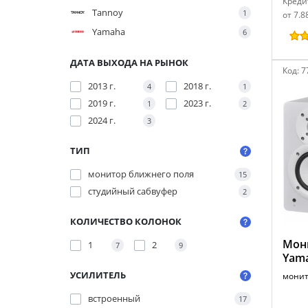
Креди
Tannoy
1
от 7.8
Yamaha
6
ДАТА ВЫХОДА НА РЫНОК
Код:
7
2013 г.
2018 г.
4
1
2019 г.
2023 г.
1
2
2024 г.
3
ТИП
монитор ближнего поля
15
студийный сабвуфер
2
КОЛИЧЕСТВО КОЛОНОК
Мон
1
2
7
9
Yama
УСИЛИТЕЛЬ
монит
встроенный
17