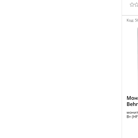
Код:
5
Мон
Behr
монито
Вт (HF