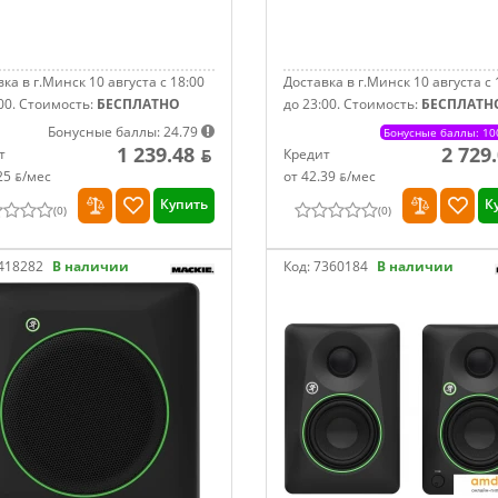
ка в г.Минск 10 августа с 18:00
Доставка в г.Минск 10 августа с 
00.
Стоимость:
БЕСПЛАТНО
до 23:00.
Стоимость:
БЕСПЛАТН
Бонусные баллы: 24.79
Бонусные баллы: 10
1 239.48 ƃ
2 729
т
Кредит
25 ƃ/мec
от 42.39 ƃ/мec
Купить
К
(
0
)
(
0
)
418282
В наличии
Код:
7360184
В наличии