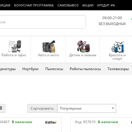
ЛИЦАМ
БОНУСНАЯ ПРОГРАММА
САМОВЫВОЗ
АКЦИИ
КРЕДИТ 4%
09:00-21:00
БЕЗ ВЫХОДНЫХ
Работа и офис
Авто и мото
Детям и мамам
Красота и
спорт
арнитуры
Ноутбуки
Пылесосы
Роботы-пылесосы
Телевизоры
Сортировать:
Популярные
66467
В наличии
Код:
857610
В наличии