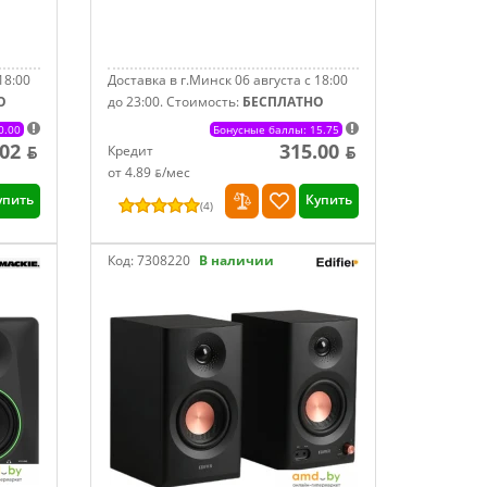
18:00
Доставка в г.Минск 06 августа с 18:00
О
до 23:00.
Стоимость:
БЕСПЛАТНО
0.00
Бонусные баллы: 15.75
.02 ƃ
315.00 ƃ
Кредит
от 4.89 ƃ/мec
упить
Купить
(
4
)
Код:
7308220
В наличии