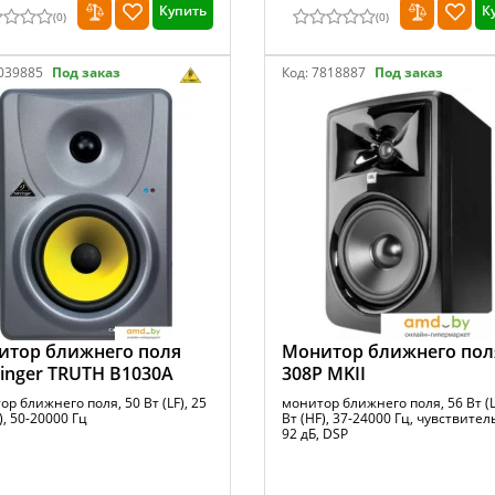
Купить
К
(
0
)
(
0
)
039885
Под заказ
Код:
7818887
Под заказ
итор ближнего поля
Монитор ближнего пол
inger TRUTH B1030A
308P MKII
р ближнего поля, 50 Вт (LF), 25
монитор ближнего поля, 56 Вт (L
), 50-20000 Гц
Вт (HF), 37-24000 Гц, чувствите
92 дБ, DSP