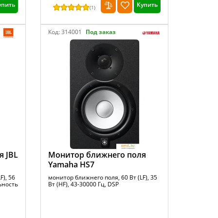
упить
Купить
(
1
)
Код:
314001
Под заказ
я JBL
Монитор ближнего поля
Yamaha HS7
F), 56
монитор ближнего поля, 60 Вт (LF), 35
льность
Вт (HF), 43-30000 Гц, DSP