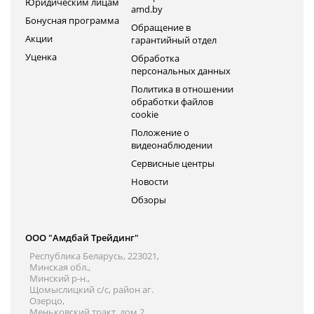
Юридическим лицам
amd.by
Бонусная программа
Обращение в
Акции
гарантийный отдел
Уценка
Обработка
персональных данных
Политика в отношении
обработки файлов
cookie
Положение о
видеонаблюдении
Сервисные центры
Новости
Обзоры
ООО "Амдбай Трейдинг"
Республика Беларусь, 223021,
Минская обл.,
Минский р-н.,
Щомыслицкий с/с, район аг.
Озерцо,
Меньковский тракт, дом 2,