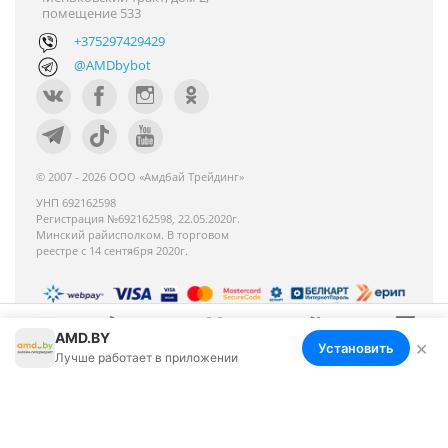
помещение 533
+375297429429
@AMDbybot
© 2007 - 2026 ООО «Амдбай Трейдинг»
УНП 692162598
Регистрация №692162598, 22.05.2020г.
Минский райисполком. В торговом
реестре с 14 сентября 2020г.
AMD.BY
Номер телефона работников местных
×
Установить
Меню
Корзина
Избранное
Сравнение
Войти
Лучше работает в приложении
исполнительных и распорядительных органов по
месту государственной регистрации ООО «Амдбай
Трейдинг», уполномоченных рассматривать
обращения покупателей: +375 17 270-35-26,
Руководитель отдела: Макриденко Ирина