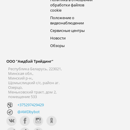
обработки файлов
cookie
Положение о
видеонаблюдении
Сервисные центры
Новости
Обзоры
ООО "Амдбай Трейдинг"
Республика Беларусь, 223021,
Минская обл.,
Минский р-н.,
Щомыслицкий с/с, район аг.
Озерцо,
Меньковский тракт, дом 2,
помещение 533
+375297429429
@AMDbybot