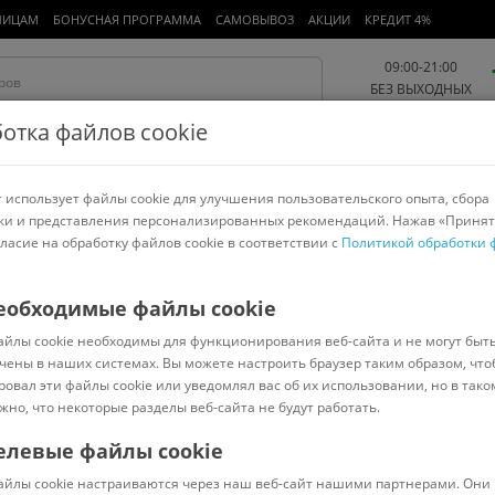
ЛИЦАМ
БОНУСНАЯ ПРОГРАММА
САМОВЫВОЗ
АКЦИИ
КРЕДИТ 4%
09:00-21:00
БЕЗ ВЫХОДНЫХ
отка файлов cookie
 использует файлы cookie для улучшения пользовательского опыта, сбора
Работа и офис
Авто и мото
Детям и мамам
Красота и
спорт
ки и представления персонализированных рекомендаций. Нажав «Принят
гласие на обработку файлов cookie в соответствии с
Политикой обработки 
арнитуры
Ноутбуки
Пылесосы
Роботы-пылесосы
Телевизоры
>
LG
еобходимые файлы cookie
айлы cookie необходимы для функционирования веб-сайта и не могут быт
чены в наших системах. Вы можете настроить браузер таким образом, что
ровал эти файлы cookie или уведомлял вас об их использовании, но в тако
жно, что некоторые разделы веб-сайта не будут работать.
елевые файлы cookie
Под заказ
(
0
)
айлы cookie настраиваются через наш веб-сайт нашими партнерами. Они 
Код: 5561829