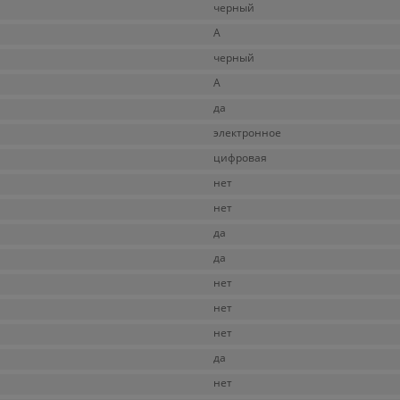
черный
A
черный
A
да
электронное
цифровая
нет
нет
да
да
нет
нет
нет
да
нет