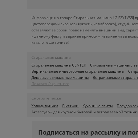
Информация о товаре Стиральная машина LG F2Y1VS5J пр
цветопередачи экранов (яркость, калибровка), студийн
оставляют за собой право изменять внешний вид, харак
к данному факту и заранее приносим извинения за возм
каталог еще точнее!
Стиральные машины
Стиральные машины CENTEK
Стиральные машины с ве
Вертикальные инверторные стиральные машины
Стир
Дешевые стиральные машины
Встраиваемые стираль
Показать/скрыть все
Смотрите также
Холодильники
Вытяжки
Кухонные плиты
Посудомое
Аксессуары для крупной бытовой и встраиваемой техник
Подписаться на рассылку и по