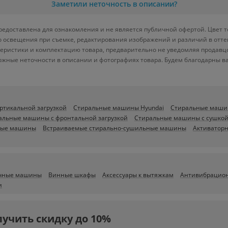
Заметили неточность в описании?
едоставлена для ознакомления и не является публичной офертой. Цвет то
ого освещения при съемке, редактирования изображений и различий в отт
теристики и комплектацию товара, предварительно не уведомляя продавц
ожные неточности в описании и фотографиях товара. Будем благодарны в
ртикальной загрузкой
Стиральные машины Hyundai
Стиральные маши
альные машины с фронтальной загрузкой
Стиральные машины с сушко
ные машины
Встраиваемые стирально-сушильные машины
Активаторн
чные машины
Винные шкафы
Аксессуары к вытяжкам
Антивибрацион
и
лучить скидку до 10%