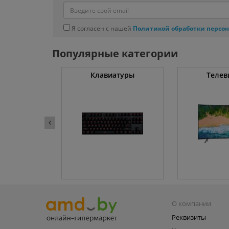
Я согласен с нашей
Политикой обработки персо
Популярные категории
ные машины
Клавиатуры
Телев
О компании
Реквизиты