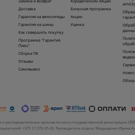
Замена и возврат
Юридическим лицам
amd.b
Доставка
Бонусная программа
Обращ
Гарантия на велосипеды
Акции
гаран
Гарантия на шины
Уценка
Обраб
данны
Как совершить покупку
Полит
Программа "Гарантия
обраб
Плюс"
Полож
Сборка ПК
видео
Отзывы
Серви
Самовывоз
Новос
Обзо
 и распорядительных органов по месту государственной регистрации ОО
купателей: +375 17 270-35-26, Руководитель отдела: Макриденко Ирина 