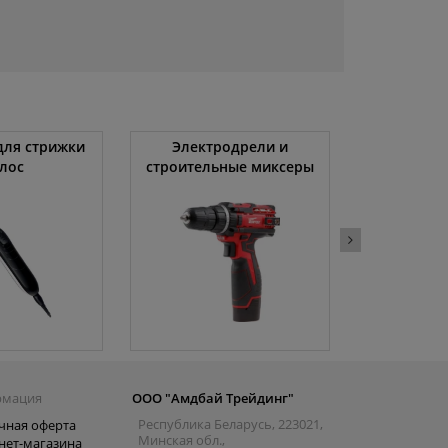
ля стрижки
Электродрели и
Автомоби
лос
строительные миксеры
рмация
ООО "Амдбай Трейдинг"
Республика Беларусь, 223021,
чная оферта
Минская обл.,
нет-магазина