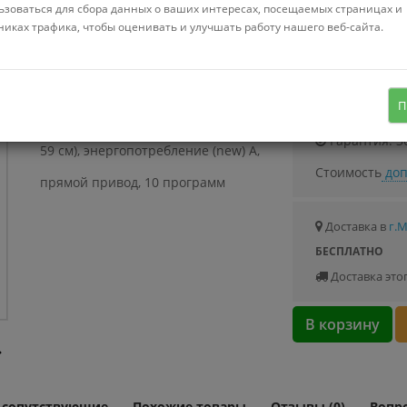
ьзоваться для сбора данных о ваших интересах, посещаемых страницах и
никах трафика, чтобы оценивать и улучшать работу нашего веб-сайта.
отдельностоящая, стиральная
машинка, загрузка до 9 кг, отжим
Узнать о с
П
1200 об/мин, глубина 55 см (с люком
Гарантия: 3
59 см), энергопотребление (new) A,
Стоимость
доп
прямой привод, 10 программ
Доставка в
г.
БЕСПЛАТНО
Доставка это
В корзину
и сопутствующие
Похожие товары
Отзывы (0)
Вопро