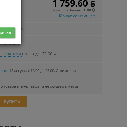
1 759.60 ƃ
Бонусные баллы: 36.88
Юридическим лицам
нижении цены
ринять
6 месяцев
. гарантии
на 1 год: 175.96 ƃ
Минск
13 августа с 18:00 до 23:00.
Стоимость:
го товара в пункт выдачи не осуществляется
Купить
с-ответ (0)