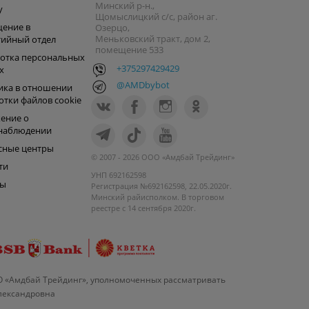
Минский р-н.,
y
Щомыслицкий с/с, район аг.
ение в
Озерцо,
Меньковский тракт, дом 2,
тийный отдел
помещение 533
отка персональных
+375297429429
х
@AMDbybot
ика в отношении
отки файлов cookie
ение о
наблюдении
сные центры
© 2007 - 2026 ООО «Амдбай Трейдинг»
ти
УНП 692162598
ры
Регистрация №692162598, 22.05.2020г.
Минский райисполком. В торговом
реестре с 14 сентября 2020г.
О «Амдбай Трейдинг», уполномоченных рассматривать
Александровна