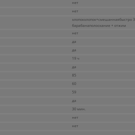
нет
нет
хлопокхлопок+смешаннаябыстро 
барабанаполоскание + отжим
нет
да
да
19 ч
да
85
60
59
да
30 мин.
нет
нет