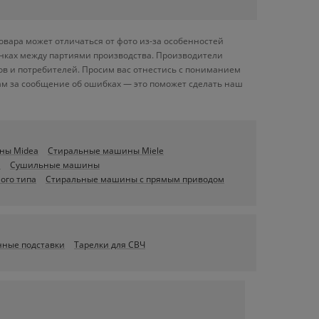
вара может отличаться от фото из-за особенностей
енках между партиями производства. Производители
ов и потребителей. Просим вас отнестись с пониманием
ам за сообщение об ошибках — это поможет сделать наш
ны Midea
Стиральные машины Miele
й
Сушильные машины
ого типа
Стиральные машины с прямым приводом
ные подставки
Тарелки для СВЧ