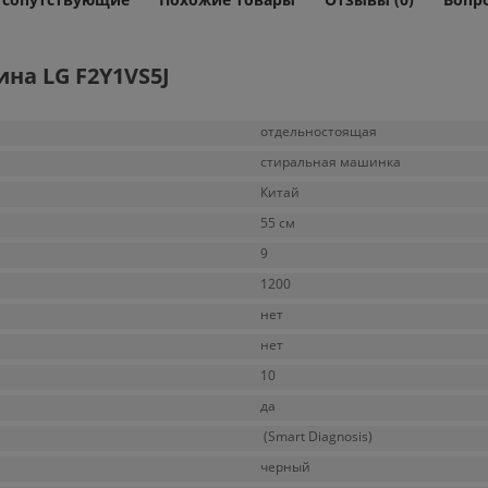
на LG F2Y1VS5J
отдельностоящая
стиральная машинка
Китай
55 см
9
1200
нет
нет
10
да
(Smart Diagnosis)
черный