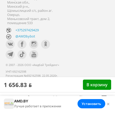
Минская обл.,
Минский р-н.,
Щомыслицкий с/с, район аг.
Озерцо,
Меньковский тракт, дом 2,
помещение 533
+375297429429
@AMDbybot
© 2007 - 2026 ООО «Амдбай Трейдинг»
УНП 692162598
Регистрация №692162598, 22.05.2020г.
Минский райисполком. В торговом
1 656.83 ƃ
В корзину
реестре с 14 сентября 2020г.
AMD.BY
×
Установить
Меню
Корзина
Избранное
Сравнение
Войти
Лучше работает в приложении
Номер телефона работников местных исполнительных и
распорядительных органов по месту государственной