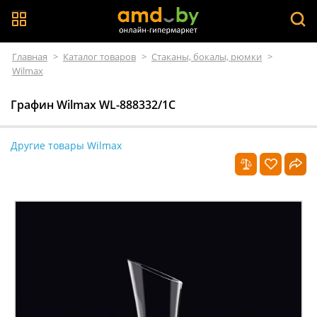
Главная
>
Каталог товаров
>
Стаканы, бокалы, рюмки
>
Wilmax
Графин Wilmax WL-888332/1С
Другие товары Wilmax