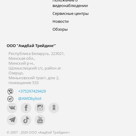
Положение о
видеонаблюдении
Сервисные центры
Новости
Обзоры
ООО "Амдбай Трейдинг"
Республика Беларусь, 223021,
Минская обл.,
Минский р-н.,
Щомыслицкий с/с, район аг.
Озерцо,
Меньковский тракт, дом 2,
помещение 533
+375297429429
@AMDbybot
© 2007 - 2026 ООО «Амдбай Трейдинг»