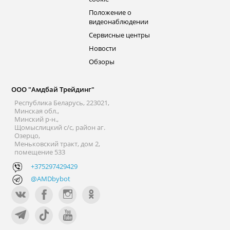
Положение о
видеонаблюдении
Сервисные центры
Новости
Обзоры
ООО "Амдбай Трейдинг"
Республика Беларусь, 223021,
Минская обл.,
Минский р-н.,
Щомыслицкий с/с, район аг.
Озерцо,
Меньковский тракт, дом 2,
помещение 533
+375297429429
@AMDbybot