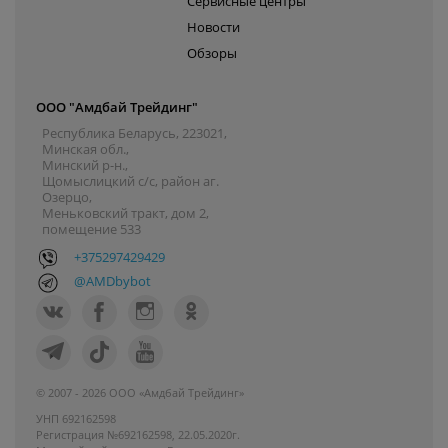
Сервисные центры
Новости
Обзоры
ООО "Амдбай Трейдинг"
Республика Беларусь, 223021,
Минская обл.,
Минский р-н.,
Щомыслицкий с/с, район аг.
Озерцо,
Меньковский тракт, дом 2,
помещение 533
+375297429429
@AMDbybot
© 2007 - 2026 ООО «Амдбай Трейдинг»
УНП 692162598
Регистрация №692162598, 22.05.2020г.