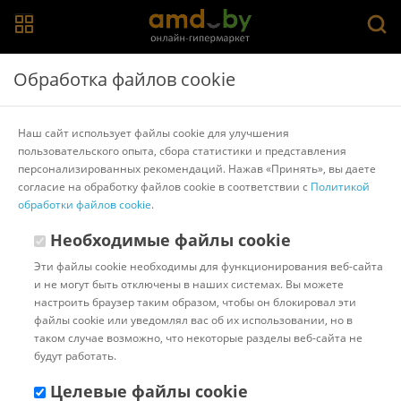
Главная
>
Каталог товаров
>
Стайлеры
>
Xiaomi
Обработка файлов cookie
Щетка-выпрямитель Xiaomi Cordless Hair
Straightener Brush MJZFS01LF
Наш сайт использует файлы cookie для улучшения
пользовательского опыта, сбора статистики и представления
персонализированных рекомендаций. Нажав «Принять», вы даете
Другие товары Xiaomi
согласие на обработку файлов cookie в соответствии с
Политикой
обработки файлов cookie
.
Необходимые файлы cookie
Эти файлы cookie необходимы для функционирования веб-сайта
и не могут быть отключены в наших системах. Вы можете
настроить браузер таким образом, чтобы он блокировал эти
файлы cookie или уведомлял вас об их использовании, но в
таком случае возможно, что некоторые разделы веб-сайта не
будут работать.
Целевые файлы cookie