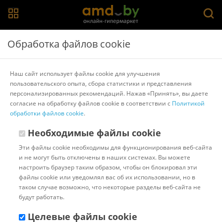
Главная
>
Каталог товаров
>
Стайлеры
Обработка файлов cookie
Расчески-стайлер
Наш сайт использует файлы cookie для улучшения
пользовательского опыта, сбора статистики и представления
Выпрямитель
Конусная плойка
Мультистайлер
персонализированных рекомендаций. Нажав «Принять», вы даете
Спиральная плойка
Расческа-стайлер
Scarlett
согласие на обработку файлов cookie в соответствии с
Политикой
обработки файлов cookie
.
Популярные
Сортировать:
Необходимые файлы cookie
Код:
11736
В наличии
Эти файлы cookie необходимы для функционирования веб-сайта
Расчёска Beurer HT 15 против
и не могут быть отключены в наших системах. Вы можете
вшей
настроить браузер таким образом, чтобы он блокировал эти
файлы cookie или уведомлял вас об их использовании, но в
таком случае возможно, что некоторые разделы веб-сайта не
будут работать.
Доставка в г.Минск 11 августа
с 18:00 до 23:00.
Стоимость:
Целевые файлы cookie
10.00 ƃ