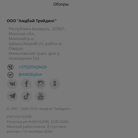
Обзоры
ООО "Амдбай Трейдинг"
Республика Беларусь, 223021,
Минская обл.,
Минский р-н.,
Щомыслицкий с/с, район аг.
Озерцо,
Меньковский тракт, дом 2,
помещение 533
+375297429429
@AMDbybot
© 2007 - 2026 ООО «Амдбай Трейдинг»
УНП 692162598
Регистрация №692162598, 22.05.2020г.
Минский райисполком. В торговом
реестре с 14 сентября 2020г.