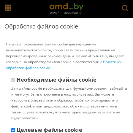
Главная
>
Каталог товаров
>
Стайлеры
Обработка файлов cookie
Стайлеры для волос в Гомеле
Наш сайт использует файлы cookie для улучшения
пользовательского опыта, сбора статистики и представления
Выпрямитель
Конусная плойка
Мультистайлер
персонализированных рекомендаций. Нажав «Принять», вы даете
Спиральная плойка
Расческа-стайлер
Scarlett
согласие на обработку файлов cookie в соответствии с
Политикой
обработки файлов cookie
.
Популярные
Сортировать:
Необходимые файлы cookie
Код:
7288964
В наличии
Эти файлы cookie необходимы для функционирования веб-сайта
Выпрямитель SenCiciMen X10
и не могут быть отключены в наших системах. Вы можете
EU (розовый)
настроить браузер таким образом, чтобы он блокировал эти
файлы cookie или уведомлял вас об их использовании, но в
таком случае возможно, что некоторые разделы веб-сайта не
будут работать.
Доставка в г.Минск 06 августа
с 12:00 до 16:00.
Стоимость:
Целевые файлы cookie
10.00 ƃ