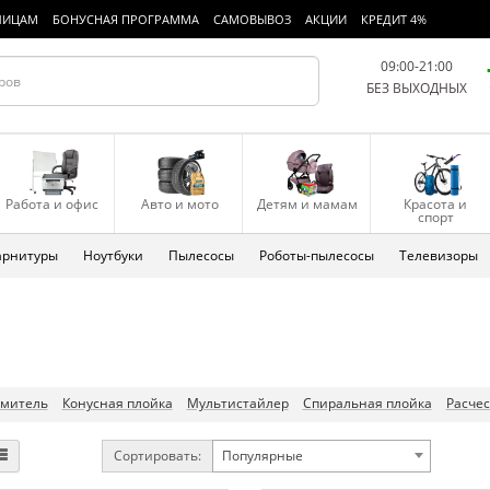
ЛИЦАМ
БОНУСНАЯ ПРОГРАММА
САМОВЫВОЗ
АКЦИИ
КРЕДИТ 4%
09:00-21:00
БЕЗ ВЫХОДНЫХ
Работа и офис
Авто и мото
Детям и мамам
Красота и
спорт
арнитуры
Ноутбуки
Пылесосы
Роботы-пылесосы
Телевизоры
митель
Конусная плойка
Мультистайлер
Спиральная плойка
Расчес
Сортировать:
Популярные