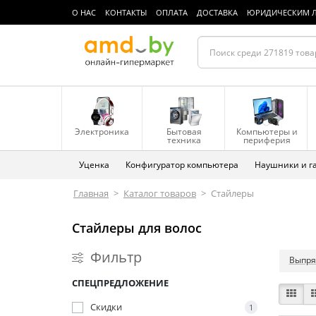
О НАС
КОНТАКТЫ
ОПЛАТА
ДОСТАВКА
ЮРИДИЧЕСКИМ 
Электроника
Бытовая
Компьютеры и
техника
периферия
Уценка
Конфигуратор компьютера
Наушники и г
Главная
>
Каталог товаров
>
Стайлеры
Стайлеры для волос
Фильтр
Выпря
СПЕЦПРЕДЛОЖЕНИЕ
Скидки
1