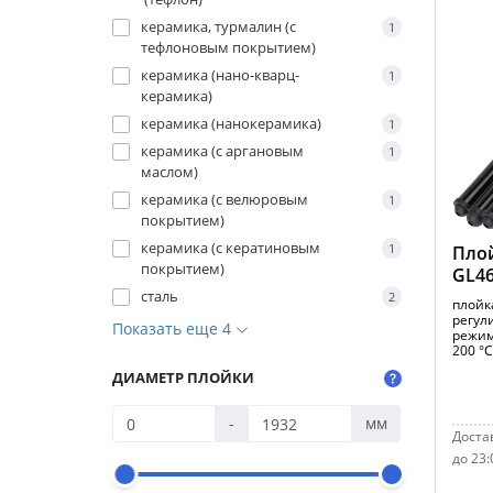
керамика, турмалин (с
1
тефлоновым покрытием)
керамика (нано-кварц-
1
керамика)
керамика (нанокерамика)
1
керамика (с аргановым
1
маслом)
керамика (с велюровым
1
покрытием)
керамика (с кератиновым
1
Плой
покрытием)
GL4
сталь
2
плойка
регул
Показать еще 4
режим
200 °С
ДИАМЕТР ПЛОЙКИ
-
мм
Достав
до 23: