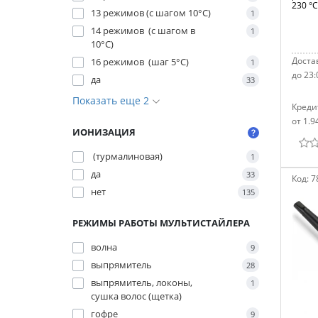
230 °С
13 режимов (с шагом 10°C)
1
14 режимов (с шагом в
1
10°C)
Достав
16 режимов (шаг 5°С)
1
до 23:
да
33
Показать еще 2
Креди
от 1.9
ИОНИЗАЦИЯ
(турмалиновая)
1
да
33
Код:
7
нет
135
РЕЖИМЫ РАБОТЫ МУЛЬТИСТАЙЛЕРА
волна
9
выпрямитель
28
выпрямитель, локоны,
1
сушка волос (щетка)
гофре
9