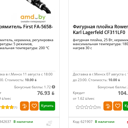
ямитель First FA-5658-
Фигурная плойка Rowe
Karl Lagerfeld CF311LF0
митель, керамика, регулировка
фигурная плойка, 25 Вт, керамик
ратуры: 5 режимов,
максимальная температура: 180
мальная температура: 200 °С
нагрев 30 с
ка в г.Минск 11 августа с 18:00
Доставка в г.Минск 07 августа с 
00.
Стоимость:
10.00 ƃ
до 23:00.
Стоимость:
10.00 ƃ
Бонусные баллы: 1.72
Бонусные баллы: 
76.93 ƃ
104.
т
Кредит
9 ƃ/мec
от 1.62 ƃ/мec
Купить
К
(
1
)
(
0
)
342637
В наличии
Код:
621907
В наличии