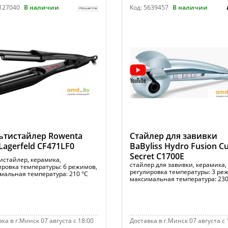
127040
В наличии
Код:
5639457
В наличии
ьтистайлер Rowenta
Стайлер для завивки
 Lagerfeld CF471LF0
BaByliss Hydro Fusion Cu
Secret C1700E
истайлер, керамика,
стайлер для завивки, керамика,
ировка температуры: 6 режимов,
регулировка температуры: 3 ре
мальная температура: 210 °С
максимальная температура: 230
ка в г.Минск 07 августа с 18:00
Доставка в г.Минск 07 августа с 