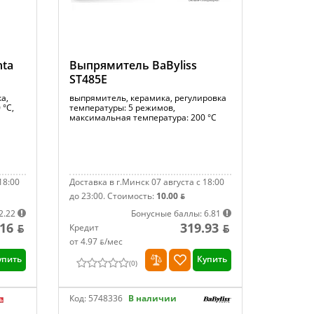
nta
Выпрямитель BaByliss
ST485E
а,
выпрямитель, керамика, регулировка
 °С,
температуры: 5 режимов,
максимальная температура: 200 °С
18:00
Доставка в г.Минск 07 августа с 18:00
до 23:00.
Стоимость:
10.00 ƃ
2.22
Бонусные баллы: 6.81
16 ƃ
319.93 ƃ
Кредит
от 4.97 ƃ/мec
упить
Купить
(
0
)
Код:
5748336
В наличии