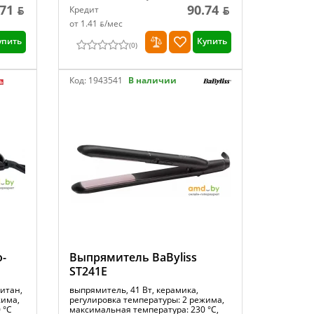
71 ƃ
90.74 ƃ
Кредит
от 1.41 ƃ/мec
упить
Купить
(
0
)
Код:
1943541
В наличии
-
Выпрямитель BaByliss
ST241E
итан,
выпрямитель, 41 Вт, керамика,
жима,
регулировка температуры: 2 режима,
 °С
максимальная температура: 230 °С,