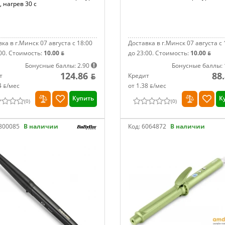
, нагрев 30 с
ка в г.Минск 07 августа с 18:00
Доставка в г.Минск 07 августа с 
00.
Стоимость:
10.00 ƃ
до 23:00.
Стоимость:
10.00 ƃ
Бонусные баллы: 2.90
Бонусные баллы: 
124.86 ƃ
88
т
Кредит
4 ƃ/мec
от 1.38 ƃ/мec
Купить
К
(
0
)
(
0
)
800085
В наличии
Код:
6064872
В наличии