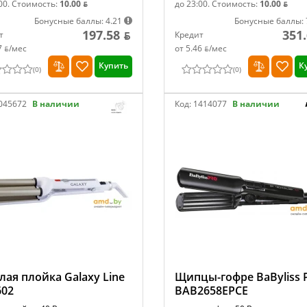
00.
Стоимость:
10.00 ƃ
до 23:00.
Стоимость:
10.00 ƃ
Бонусные баллы: 4.21
Бонусные баллы: 
197.58 ƃ
351.
т
Кредит
7 ƃ/мec
от 5.46 ƃ/мec
Купить
К
(
0
)
(
0
)
045672
В наличии
Код:
1414077
В наличии
лая плойка Galaxy Line
Щипцы-гофре BaByliss 
602
BAB2658EPCE