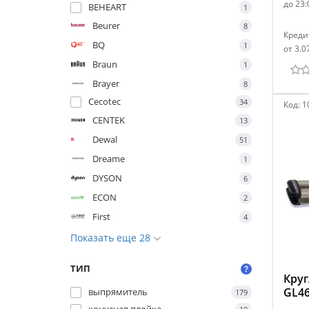
до 23:
BEHEART
1
Beurer
8
Креди
BQ
1
от 3.0
Braun
1
Brayer
8
Cecotec
34
Код:
1
CENTEK
13
Dewal
51
Dreame
1
DYSON
6
ECON
2
First
4
Показать еще 28
ТИП
Круг
GL4
выпрямитель
179