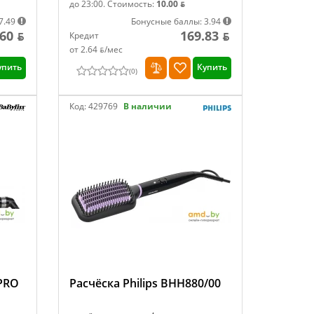
до 23:00.
Стоимость:
10.00 ƃ
7.49
Бонусные баллы: 3.94
60 ƃ
169.83 ƃ
Кредит
от 2.64 ƃ/мec
упить
Купить
(
0
)
Код:
429769
В наличии
PRO
Расчёска Philips BHH880/00