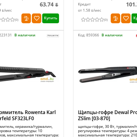
63.74 ƃ
101.
т
Кредит
9 ƃ/мec
от 1.58 ƃ/мec
Купить
К
(
0
)
(
0
)
223131
В наличии
Код:
859366
В наличии
ямитель Rowenta Karl
Щипцы-гофре Dewal Pro
rfeld SF323LF0
ZSlim [03-870]
митель, керамика/турмалин,
щипцы-гофре, 30 Вт, турмалин/т
ировка температуры: 10
регулировка температуры: 4 ре
ов, максимальная температура:
максимальная температура: 210