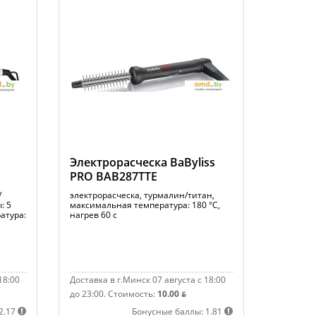
Электрорасческа BaByliss
PRO BAB287TTE
/
электрорасческа, турмалин/титан,
: 5
максимальная температура: 180 °С,
атура:
нагрев 60 с
18:00
Доставка в г.Минск 07 августа с 18:00
до 23:00.
Стоимость:
10.00 ƃ
2.17
Бонусные баллы: 1.81