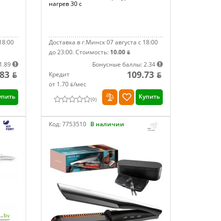
нагрев 30 с
18:00
Доставка в г.Минск 07 августа с 18:00
до 23:00.
Стоимость:
10.00 ƃ
1.89
Бонусные баллы: 2.34
.83 ƃ
109.73 ƃ
Кредит
от 1.70 ƃ/мec
упить
Купить
(
0
)
Код:
7753510
В наличии