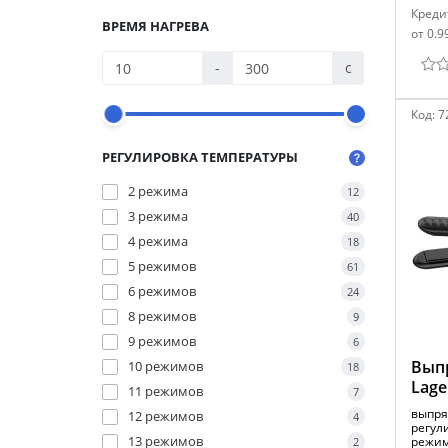
Креди
ВРЕМЯ НАГРЕВА
от 0.9
-
с
Код:
7
РЕГУЛИРОВКА ТЕМПЕРАТУРЫ
2 режима
12
3 режима
40
4 режима
18
5 режимов
61
6 режимов
24
8 режимов
9
9 режимов
6
Выпр
10 режимов
18
Lage
11 режимов
7
выпря
12 режимов
4
регул
13 режимов
режим
2