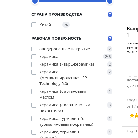
СТРАНА ПРОИЗВОДСТВА
Китай
26
Выпр
1
РАБОЧАЯ ПОВЕРХНОСТЬ
выпря
темпе
анодированное покрытие
2
макси
керамика
246
керамика (кварц-керамика)
2
керамика
2
(металлизированная, EP
Достав
Technology 5.0)
до 23:
керамика (с аргановым
1
маслом)
Креди
керамика (с кератиновым
3
от 1.1
покрытием)
керамика, турмалин (с
1
турмалиновым покрытием)
Код:
3
керамика, турмалин
1
(тефлон)