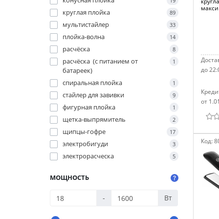
конусная плойка
19
кругла
макси
круглая плойка
89
мультистайлер
33
плойка-волна
14
расчёска
8
Достав
расчёска (с питанием от
1
до 22:
батареек)
спиральная плойка
1
Креди
стайлер для завивки
9
от 1.0
фигурная плойка
1
щетка-выпрямитель
2
щипцы-гофре
17
Код:
8
электробигуди
3
электрорасческа
5
МОЩНОСТЬ
-
Вт