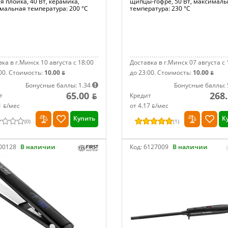
я плойка, 40 Вт, керамика,
щипцы-гофре, 50 Вт, максимал
мальная температура: 200 °С
температура: 230 °С
ка в г.Минск 10 августа с 18:00
Доставка в г.Минск 07 августа с 
00.
Стоимость:
10.00 ƃ
до 23:00.
Стоимость:
10.00 ƃ
Бонусные баллы: 1.34
Бонусные баллы: 
65.00 ƃ
268.
т
Кредит
1 ƃ/мec
от 4.17 ƃ/мec
Купить
К
(
0
)
(
1
)
00128
В наличии
Код:
6127009
В наличии