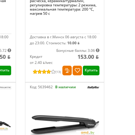
ьная
расчёска, керамика/турмалин,
регулировка температуры: 2 режима,
максимальная температура: 200 °С,
нагрев 50 с
18:00
Доставка в г.Минск 06 августа с 18:00
до 23:00.
Стоимость:
10.00 ƃ
5.72
Бонусные баллы: 3.06
50 ƃ
153.00 ƃ
Кредит
от 2.40 ƃ/мec
упить
Купить
(
13
)
Код:
5639462
В наличии