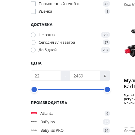
Повышенный кешбэк
42
Код:
6
Уценка
1
ДОСТАВКА
Не важно
382
Сегодня или завтра
37
До 5 дней
237
ЦЕНА
-
ƃ
Мул
Karl
мульт
регул
ПРОИЗВОДИТЕЛЬ
макси
Atlanta
9
BaByliss
35
BaByliss PRO
34
Достав