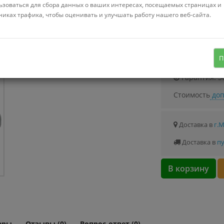
ьзоваться для сбора данных о ваших интересах, посещаемых страницах и
никах трафика, чтобы оценивать и улучшать работу нашего веб-сайта.
сетевой фильтр, кабель 2 м, 4
розетки Schuko (евро с заземлением)
Узнать о с
П
/ 2500 Вт/USB
Гарантия: 3
Стоимость
доп
Доставка в
г.
Доставка в
пу
В корзину
ары
Отзывы (0)
Вопрос-ответ (0)