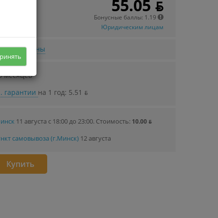
55.05 ƃ
Бонусные баллы: 1.19
Юридическим лицам
нижении цены
ринять
6 месяцев
. гарантии
на 1 год: 5.51 ƃ
Минск
11 августа с 18:00 до 23:00.
Стоимость:
10.00 ƃ
нкт самовывоза (г.Минск)
12 августа
Купить