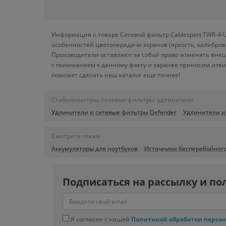
Информация о товаре Сетевой фильтр Cablexpert TWR-4-U
особенностей цветопередачи экранов (яркость, калибро
Производители оставляют за собой право изменять внеш
с пониманием к данному факту и заранее приносим изви
поможет сделать наш каталог еще точнее!
Стабилизаторы, сетевые фильтры, удлинители
Удлинители и сетевые фильтры Defender
Удлинители и
Смотрите также
Аккумуляторы для ноутбуков
Источники бесперебойног
Подписаться на рассылку и по
Я согласен с нашей
Политикой обработки персо