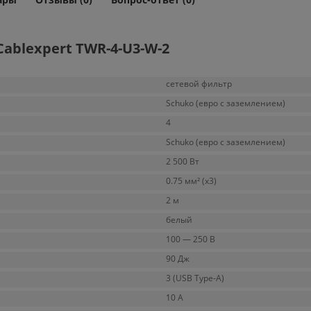
ablexpert TWR-4-U3-W-2
сетевой фильтр
Schuko (евро с заземлением)
4
Schuko (евро с заземлением)
2 500 Вт
0.75 мм² (x3)
2 м
белый
100 — 250 В
90 Дж
3 (USB Type-A)
10 А