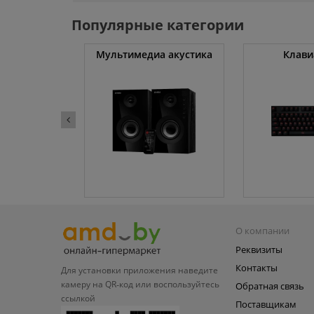
Популярные категории
уты
Мультимедиа акустика
Клави
О компании
Реквизиты
Контакты
Для установки приложения
наведите
камеру на QR‑код или
воспользуйтесь
Обратная связь
ссылкой
Поставщикам