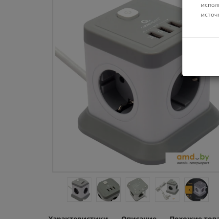
испол
источ
Характеристики
Описание
Похожие тов