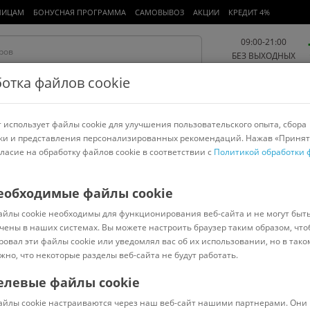
ЛИЦАМ
БОНУСНАЯ ПРОГРАММА
САМОВЫВОЗ
АКЦИИ
КРЕДИТ 4%
09:00-21:00
БЕЗ ВЫХОДНЫХ
отка файлов cookie
 использует файлы cookie для улучшения пользовательского опыта, сбора
Работа и офис
Авто и мото
Детям и мамам
Красота и
спорт
ки и представления персонализированных рекомендаций. Нажав «Принят
гласие на обработку файлов cookie в соответствии с
Политикой обработки 
арнитуры
Ноутбуки
Пылесосы
Роботы-пылесосы
Телевизоры
е фильтры, удлинители
>
Cablexpert
еобходимые файлы cookie
айлы cookie необходимы для функционирования веб-сайта и не могут быт
W-2
чены в наших системах. Вы можете настроить браузер таким образом, что
ровал эти файлы cookie или уведомлял вас об их использовании, но в тако
жно, что некоторые разделы веб-сайта не будут работать.
елевые файлы cookie
Под заказ
(
0
)
айлы cookie настраиваются через наш веб-сайт нашими партнерами. Они 
Код: 5731555