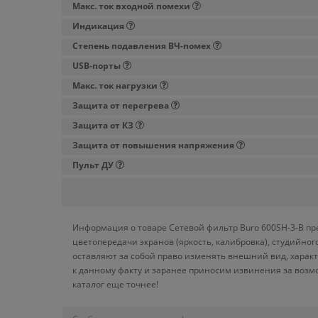
Макс. ток входной помехи
Индикация
Степень подавления ВЧ-помех
USB-порты
Макс. ток нагрузки
Защита от перегрева
Защита от КЗ
Защита от повышения напряжения
Пульт ДУ
Информация о товаре Сетевой фильтр Buro 600SH-3-B пре
цветопередачи экранов (яркость, калибровка), студийн
оставляют за собой право изменять внешний вид, харак
к данному факту и заранее приносим извинения за возм
каталог еще точнее!