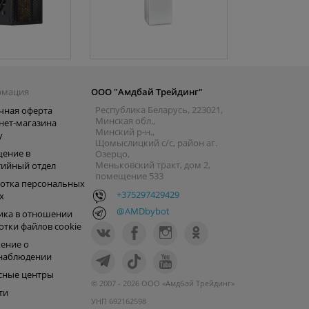
рмация
ООО "Амдбай Трейдинг"
Республика Беларусь, 223021,
чная оферта
Минская обл.,
нет-магазина
Минский р-н.,
y
Щомыслицкий с/с, район аг.
ение в
Озерцо,
Меньковский тракт, дом 2,
тийный отдел
помещение 533
отка персональных
+375297429429
х
@AMDbybot
ика в отношении
отки файлов cookie
ение о
наблюдении
сные центры
© 2007 - 2026 ООО «Амдбай Трейдинг»
ти
УНП 692162598