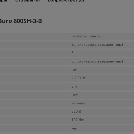
uro 600SH-3-B
сетевой фильтр
Schuko (евро с заземлением)
6
Schuko (евро с заземлением)
нет
2 200 Вт
3 м
нет
черный
220 В
107 Дж
нет