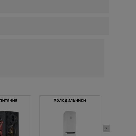
питания
Холодильники
Беспро
портатив