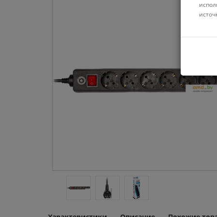
испол
источ
Характеристики
Описание
Похожие тов