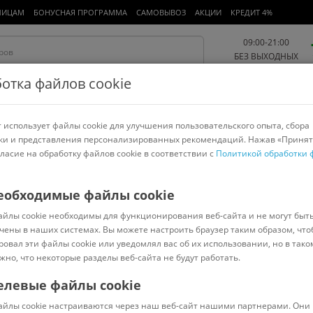
ЛИЦАМ
БОНУСНАЯ ПРОГРАММА
САМОВЫВОЗ
АКЦИИ
КРЕДИТ 4%
09:00-21:00
БЕЗ ВЫХОДНЫХ
отка файлов cookie
 использует файлы cookie для улучшения пользовательского опыта, сбора
Работа и офис
Авто и мото
Детям и мамам
Красота и
спорт
ки и представления персонализированных рекомендаций. Нажав «Принят
гласие на обработку файлов cookie в соответствии с
Политикой обработки 
арнитуры
Ноутбуки
Пылесосы
Роботы-пылесосы
Телевизоры
е фильтры, удлинители
>
Buro
еобходимые файлы cookie
айлы cookie необходимы для функционирования веб-сайта и не могут быт
чены в наших системах. Вы можете настроить браузер таким образом, что
ровал эти файлы cookie или уведомлял вас об их использовании, но в тако
жно, что некоторые разделы веб-сайта не будут работать.
елевые файлы cookie
Под заказ
(
0
)
айлы cookie настраиваются через наш веб-сайт нашими партнерами. Они 
Код: 142579