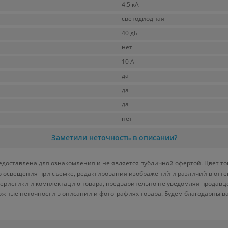
4.5 кА
светодиодная
40 дБ
нет
10 А
да
да
да
нет
Заметили неточность в описании?
доставлена для ознакомления и не является публичной офертой. Цвет то
ого освещения при съемке, редактирования изображений и различий в отт
теристики и комплектацию товара, предварительно не уведомляя продавц
ожные неточности в описании и фотографиях товара. Будем благодарны в