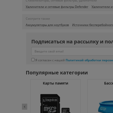
Стабилизаторы, сетевые фильтры, удлинители
Удлинители и сетевые фильтры Defender
Удлинители и
Смотрите также
Аккумуляторы для ноутбуков
Источники бесперебойног
Подписаться на рассылку и по
Я согласен с нашей
Политикой обработки персо
Популярные категории
ссоры
Карты памяти
Басс