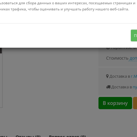
ьзоваться для сбора данных о ваших интересах, посещаемых страницах и
никах трафика, чтобы оценивать и улучшать работу нашего веб-сайта.
1.8 м
3 м
Узнать о с
сетевой фильтр, 3 м, 6 розеток евро с
П
заземлением / 2200 Вт
Гарантия: 6
Стоимость
доп
Доставка в
г.
Доставка в
пу
В корзину
ары
Отзывы (0)
Вопрос-ответ (0)