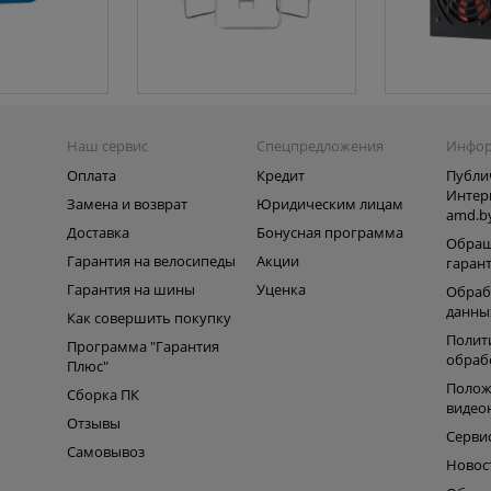
Наш сервис
Спецпредложения
Инфо
Оплата
Кредит
Публи
Интер
Замена и возврат
Юридическим лицам
amd.b
Доставка
Бонусная программа
Обращ
Гарантия на велосипеды
Акции
гаран
Гарантия на шины
Уценка
Обраб
данны
Как совершить покупку
Полит
Программа "Гарантия
обраб
Плюс"
Полож
Сборка ПК
видео
Отзывы
Серви
Самовывоз
Новос