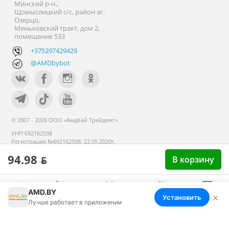
Минский р-н.,
Щомыслицкий с/с, район аг.
Озерцо,
Меньковский тракт, дом 2,
помещение 533
+375297429429
@AMDbybot
© 2007 - 2026 ООО «Амдбай Трейдинг»
УНП 692162598
Регистрация №692162598, 22.05.2020г.
Минский райисполком. В торговом
94.98 ƃ
В корзину
реестре с 14 сентября 2020г.
AMD.BY
×
Установить
Меню
Корзина
Избранное
Сравнение
Войти
Лучше работает в приложении
Номер телефона работников местных исполнительных и
распорядительных органов по месту государственной
регистрации ООО «Амдбай Трейдинг», уполномоченных