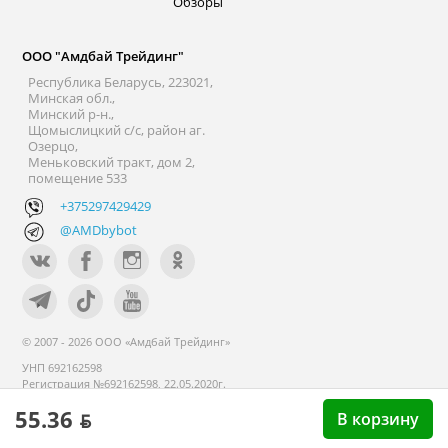
Обзоры
ООО "Амдбай Трейдинг"
Республика Беларусь, 223021,
Минская обл.,
Минский р-н.,
Щомыслицкий с/с, район аг.
Озерцо,
Меньковский тракт, дом 2,
помещение 533
+375297429429
@AMDbybot
© 2007 - 2026 ООО «Амдбай Трейдинг»
УНП 692162598
Регистрация №692162598, 22.05.2020г.
Минский райисполком. В торговом
55.36 ƃ
реестре с 14 сентября 2020г.
В корзину