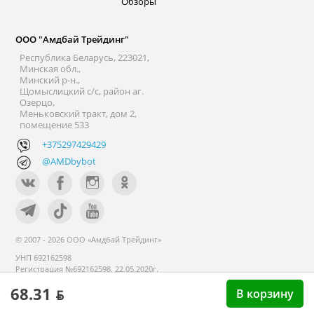
Обзоры
ООО "Амдбай Трейдинг"
Республика Беларусь, 223021,
Минская обл.,
Минский р-н.,
Щомыслицкий с/с, район аг.
Озерцо,
Меньковский тракт, дом 2,
помещение 533
+375297429429
@AMDbybot
© 2007 - 2026 ООО «Амдбай Трейдинг»
УНП 692162598
Регистрация №692162598, 22.05.2020г.
Минский райисполком. В торговом
68.31 ƃ
реестре с 14 сентября 2020г.
В корзину