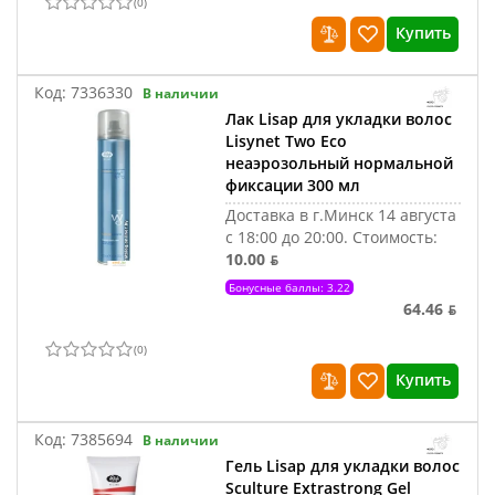
(
0
)
Купить
Код:
7336330
В наличии
Лак Lisap для укладки волос
Lisynet Two Eco
неаэрозольный нормальной
фиксации 300 мл
Доставка в г.Минск 14 августа
с 18:00 до 20:00.
Стоимость:
10.00 ƃ
Бонусные баллы: 3.22
64.46 ƃ
(
0
)
Купить
Код:
7385694
В наличии
Гель Lisap для укладки волос
Sculture Extrastrong Gel