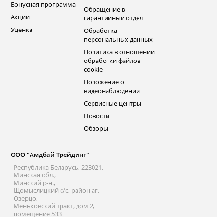
Бонусная программа
Обращение в
Акции
гарантийный отдел
Уценка
Обработка
персональных данных
Политика в отношении
обработки файлов
cookie
Положение о
видеонаблюдении
Сервисные центры
Новости
Обзоры
ООО "Амдбай Трейдинг"
Республика Беларусь, 223021,
Минская обл.,
Минский р-н.,
Щомыслицкий с/с, район аг.
Озерцо,
Меньковский тракт, дом 2,
помещение 533