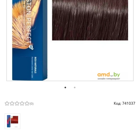
Код: 741037
(
0
)