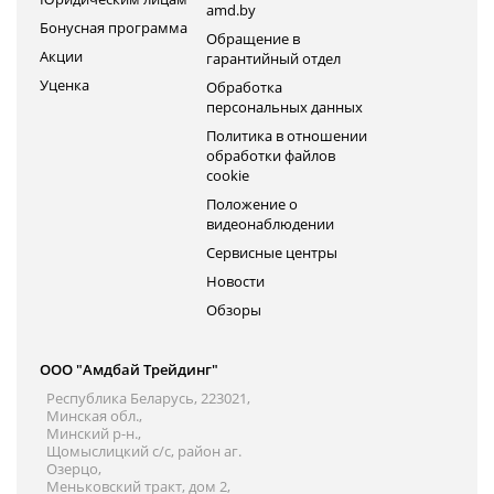
amd.by
Бонусная программа
Обращение в
Акции
гарантийный отдел
Уценка
Обработка
персональных данных
Политика в отношении
обработки файлов
cookie
Положение о
видеонаблюдении
Сервисные центры
Новости
Обзоры
ООО "Амдбай Трейдинг"
Республика Беларусь, 223021,
Минская обл.,
Минский р-н.,
Щомыслицкий с/с, район аг.
Озерцо,
Меньковский тракт, дом 2,