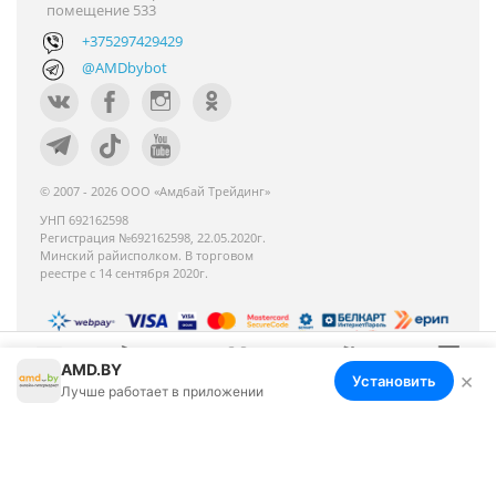
помещение 533
+375297429429
@AMDbybot
© 2007 - 2026 ООО «Амдбай Трейдинг»
УНП 692162598
Регистрация №692162598, 22.05.2020г.
Минский райисполком. В торговом
реестре с 14 сентября 2020г.
AMD.BY
Номер телефона работников местных
×
Установить
Меню
Корзина
Избранное
Сравнение
Войти
Лучше работает в приложении
исполнительных и распорядительных органов по
месту государственной регистрации ООО «Амдбай
Трейдинг», уполномоченных рассматривать
обращения покупателей: +375 17 270-35-26,
Руководитель отдела: Макриденко Ирина