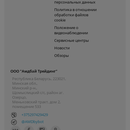
персональных данных
Политика в отношении
обработки файлов
cookie
Положение о
видеонаблюдении
Сервисные центры
Новости
Обзоры
ООО "Амдбай Трейдинг"
Республика Беларусь, 223021,
Минская обл.,
Минский р-н.,
Щомыслицкий с/с, район аг.
Озерцо,
Меньковский тракт, дом 2,
помещение 533
+375297429429
@AMDbybot