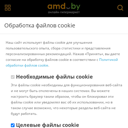
Главная
>
Каталог товаров
>
Средства для бритья
>
VIKING
Обработка файлов cookie
Гель для бритья Viking Ледяные равнины 75 мл
Наш сайт использует файлы cookie для улучшения
пользовательского опыта, сбора статистики и представления
Другие товары VIKING
персонализированных рекомендаций. Нажав «Принять», вы даете
согласие на обработку файлов cookie в соответствии с
Политикой
обработки файлов cookie
.
Необходимые файлы cookie
Эти файлы cookie необходимы для функционирования веб-сайта
и не могут быть отключены в наших системах. Вы можете
настроить браузер таким образом, чтобы он блокировал эти
файлы cookie или уведомлял вас об их использовании, но в
таком случае возможно, что некоторые разделы веб-сайта не
будут работать.
Целевые файлы cookie